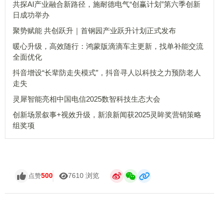
共探AI产业融合新路径，施耐德电气“创赢计划”第六季创新
日成功举办
聚势赋能 共创跃升｜首钢园产业跃升计划正式发布
暖心升级，高效随行：鸿蒙版滴滴车主更新，找单补能交流
全面优化
抖音增设“长辈防走失模式”，抖音寻人以科技之力预防老人
走失
灵犀智能亮相中国电信2025数智科技生态大会
创新场景叙事+视效升级，新浪新闻获2025灵眸奖营销策略
组奖项
500
7610 浏览
点赞