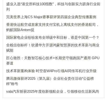
盛业入选“港交所科技100指数”，科技与创新实力跻身行业前
列
完美世界上海CS Major赛事获评第四届企业典型传播案例
香港快运航空成首家支持支付宝机上离线支付的香港航司，
蚂蚁国际Antom提
国际家电企业纷纷发布全球碳中和目标，谁是中国第一个？
全栈信创标杆！软通华方开源鸿蒙智慧屏的技术革新与商业
赋能
匠心致胜：天数智芯核心技术+长期坚守领跑国产通用 GPU
赛道
技术革新重构体验 时空壶W4Pro引领AI同传耳机行业升级
腾讯微保获评2025（第九届）企业社会责任活动“公益榜
样”称号
vala汽车斩获2025年度创新领航企业，引领移动生活新风尚