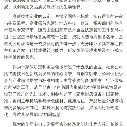
展、以创新定义品质发展路径的生动诠释。
高新技术企业的认定，遵循全国统一标准，实行严苛的评审
与备案流程。企业需首先通过地方科技、财政、税务部门的联合
考察与专家评审，随后由全国高新技术企业认定管理工作领导小
组办公室进行最终备案与统一公告。成功入选地方报备名单，是
柏厨公司获得这一资质认可的关键一步，充分印证了其在核心自
主知识产权、科技成果转化能力、研发组织管理水平及企业成长
性等维度的领先。
作为一家深耕定制家居领域超过二十五载的企业，柏厨公司
始终将技术创新视为发展的核心引擎。自创立以来，公司便积极
参与产业前沿探索与标准构建，主导或参与多项国家、行业级标
准的制定工作。从早期参与“住宅厨房集成技术”项目并成为原建
设部门推广的先进技术，到参与起草《家用厨房设备》国家标
准，再到近年持续参与绿色建材、健康居住、产品质量分级等领
域的多项标准制定，其技术洞见与实践经验，持续为行业规范
化、高质量发展输出“柏厨智慧”。
强大的创新实力，需要坚实的体系化能力作为支撑。柏厨公