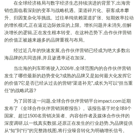
在全球经济格局与数字经济生态持续演进的背景下,出海营
销也面临着深刻的变革与战略机遇。渠道碎片化、获客成本攀
升、归因复杂化等挑战。过往单纯依赖渠道扩张、短期效率拉动
的增长模式,正在逼近边际效应的上限。增长问题并未消失,但解
决增长的逻辑,正在发生根本转变。在这种态势下,合作伙伴营销
的价值正被越来越多的品牌重视与布局。
经过近几年的快速发展,合作伙伴营销已经成为绝大多数出
海品牌的共同选择,并且渗透率还在加深。
当出海的列车即将驶入2026年,全球范围内的合作伙伴营销
发生了哪些最新的趋势变化?成熟的品牌又是如何最大化发挥它
的价值?它是否已经从过去的营销“渠道补充”,成长为可以“担当重
任”的战略武器?
为了回答这一问题,全球合作伙伴营销平台impact.com近期
发布了《全球合作伙伴营销洞察报告》。该报告基于对全球8个
国家、超过1500名营销决策者、内容创作者及媒体合作伙伴的
深度调研,以一线真实数据,还原正在发生的行业趋势,为品牌提供
从“知”到“行”的完整路线图,将行业噪音转化为明确增长信号。