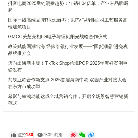
抖音电商2025垂钓消费趋势：年销4.04亿单，产业带品牌崛
起
国际一线高端品牌Rikett丽杰：以PVF₂特性面材工艺服务高
端建筑项目
GMCC美芝亮相LG电子与镁刻阳光战略合作仪式
政策赋能国潮出海 经验引领行业发展——“国货潮品”进免税
品牌推介会
迈向出海新主场！TikTok Shop跨境POP 2025年度好案例重
磅发布
共筑亚欧合作新支点 2025首届海南中欧 双园产业对接大会
在东方市成功举
希影与鲸鸿动能达成全域营销合作，开启全场景智慧营销新
范式
130
7609 浏览
点赞