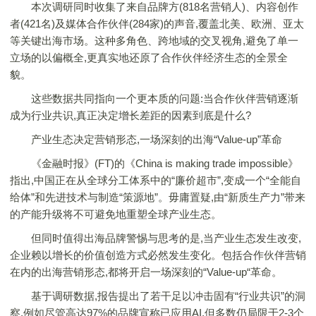
本次调研同时收集了来自品牌方(818名营销人)、内容创作
者(421名)及媒体合作伙伴(284家)的声音,覆盖北美、欧洲、亚太
等关键出海市场。这种多角色、跨地域的交叉视角,避免了单一
立场的以偏概全,更真实地还原了合作伙伴经济生态的全景全
貌。
这些数据共同指向一个更本质的问题:当合作伙伴营销逐渐
成为行业共识,真正决定增长差距的因素到底是什么?
产业生态决定营销形态,一场深刻的出海“Value-up”革命
《金融时报》(FT)的《China is making trade impossible》
指出,中国正在从全球分工体系中的“廉价超市”,变成一个“全能自
给体”和先进技术与制造“策源地”。毋庸置疑,由“新质生产力”带来
的产能升级将不可避免地重塑全球产业生态。
但同时值得出海品牌警惕与思考的是,当产业生态发生改变,
企业赖以增长的价值创造方式必然发生变化。包括合作伙伴营销
在内的出海营销形态,都将开启一场深刻的“Value-up“革命。
基于调研数据,报告提出了若干足以冲击固有“行业共识”的洞
察,例如尽管高达97%的品牌宣称已应用AI,但多数仍局限于2-3个