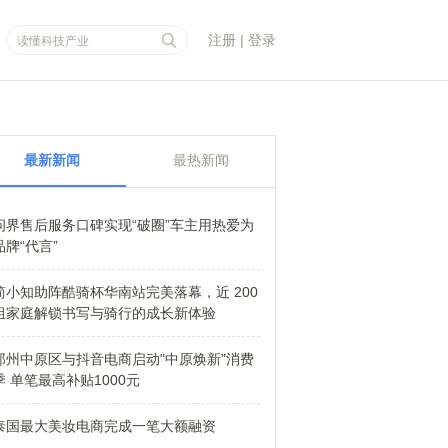
注册
|
登录
最新新闻
最热新闻
问界售后服务口碑实现“破圈”车主用热爱为
品牌“代言”
简小知助阵酷骑杯华南站完美落幕，近 200
组家庭解锁书写与骑行的成长新体验
郑州中原区与抖音电商启动"中原焕新"消费
季 单笔最高补贴1000元
泰国最大美妆电商完成一笔大额融资