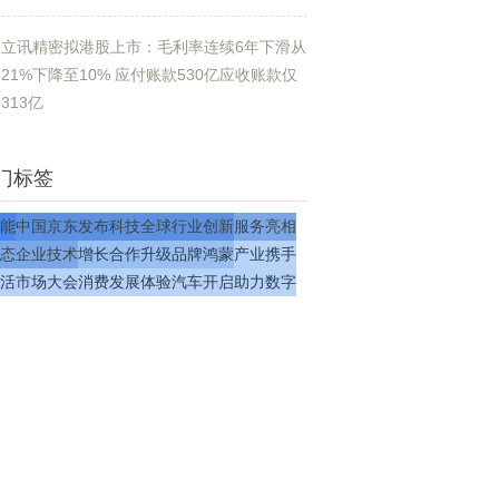
立讯精密拟港股上市：毛利率连续6年下滑从
21%下降至10% 应付账款530亿应收账款仅
313亿
门标签
能
中国
京东
发布
科技
全球
行业
创新
服务
亮相
态
企业
技术
增长
合作
升级
品牌
鸿蒙
产业
携手
活
市场
大会
消费
发展
体验
汽车
开启
助力
数字