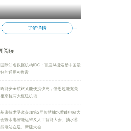
了解详情
闻阅读
国际知名数据机构IDC：百度AI搜索是中国最
好的通用AI搜索
既能安全航旅又能便携快充，倍思超能充亮
相京杭两大枢纽机场
基康技术受邀参加第2届智慧抽水蓄能电站大
会暨水电智能运维及人工智能大会、抽水蓄
能电站在建、新建大会