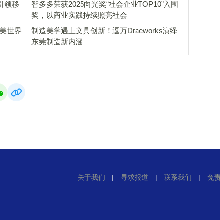
，引领移
智多多荣获2025向光奖“社会企业TOP10”入围
奖，以商业实践持续照亮社会
完美世界
制造美学遇上文具创新！逗万Draeworks演绎
东莞制造新内涵
关于我们
|
寻求报道
|
联系我们
|
免