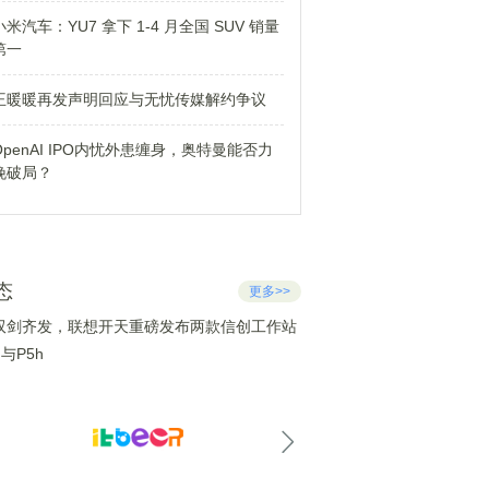
小米汽车：YU7 拿下 1-4 月全国 SUV 销量
第一
王暖暖再发声明回应与无忧传媒解约争议
OpenAI IPO内忧外患缠身，奥特曼能否力
挽破局？
态
更多>>