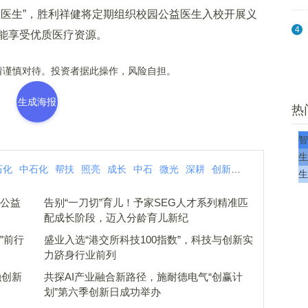
益医生”，胜利祥健将定期组织校园公益医生入校开展义
4
能享受优质医疗资源。
谨慎对待。投资者据此操作，风险自担。
生成海报
热
智
生
石化
中石化
帮扶
照亮
成长
中石
微光
深耕
创新
教育
生
”公益
告别“一刀切”育儿！予家SEG人才系列精准匹
配成长阶段，迈入分龄育儿新纪
”前行
盛业入选“港交所科技100指数”，科技与创新实
力跻身行业前列
融创新
共探AI产业融合新路径，施耐德电气“创赢计
划”第六季创新日成功举办