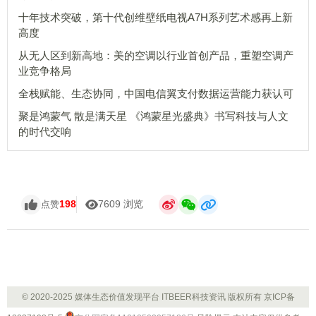
十年技术突破，第十代创维壁纸电视A7H系列艺术感再上新
高度
从无人区到新高地：美的空调以行业首创产品，重塑空调产
业竞争格局
全栈赋能、生态协同，中国电信翼支付数据运营能力获认可
聚是鸿蒙气 散是满天星 《鸿蒙星光盛典》书写科技与人文
的时代交响
198
7609 浏览
点赞
© 2020-2025 媒体生态价值发现平台 ITBEER科技资讯 版权所有
京ICP备