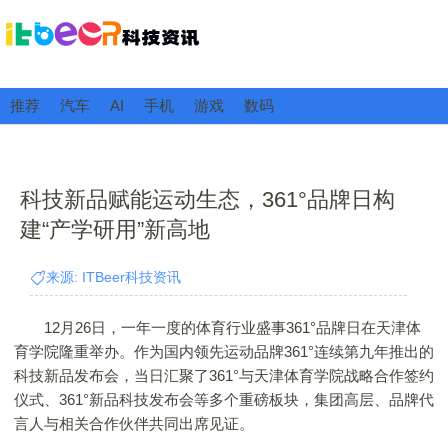
推荐
汽车
AI
手机
游戏
数码
科技新品赋能运动生态，361°品牌日构
建“产学研用”新高地
来源: ITBeer科技资讯
12月26日，一年一度的体育行业盛事361°品牌日在天津体
育学院隆重举办。作为国内领先运动品牌361°连续第九年推出的
科技新品发布会，当日汇聚了361°与天津体育学院战略合作签约
仪式、361°新品科技发布会等多个重磅板块，集团高层、品牌代
言人与相关合作伙伴共同出席见证。