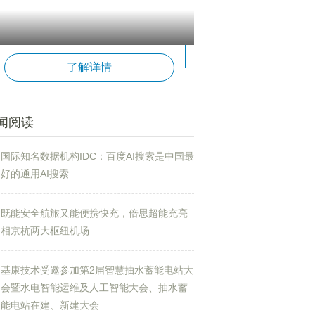
了解详情
闻阅读
国际知名数据机构IDC：百度AI搜索是中国最
好的通用AI搜索
既能安全航旅又能便携快充，倍思超能充亮
相京杭两大枢纽机场
基康技术受邀参加第2届智慧抽水蓄能电站大
会暨水电智能运维及人工智能大会、抽水蓄
能电站在建、新建大会