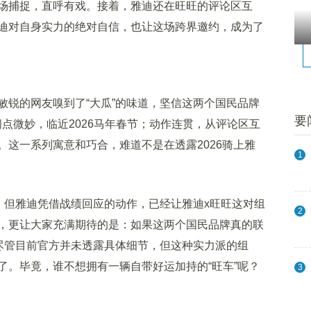
场捕捉，直呼有戏。接着，雅迪还在旺旺的评论区互
迪对自身实力的绝对自信，也让这场跨界邀约，成为了
锐的网友嗅到了“大瓜”的味道，坚信这两个国民品牌
要
点微妙，临近2026马年春节；动作连贯，从评论区互
这一系列寓意和巧合，难道不是在透露2026骑上雅
1
但雅迪凭借战绩回应的动作，已经让雅迪x旺旺这对组
2
，更让大家充满期待的是：如果这两个国民品牌真的联
？尽管目前官方并未透露具体细节，但这种实力派的组
了。毕竟，谁不想拥有一辆自带好运加持的“旺车”呢？
3