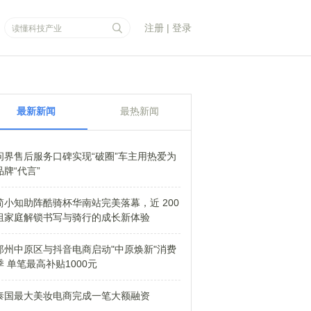
注册
|
登录
最新新闻
最热新闻
问界售后服务口碑实现“破圈”车主用热爱为
品牌“代言”
简小知助阵酷骑杯华南站完美落幕，近 200
组家庭解锁书写与骑行的成长新体验
郑州中原区与抖音电商启动"中原焕新"消费
季 单笔最高补贴1000元
泰国最大美妆电商完成一笔大额融资