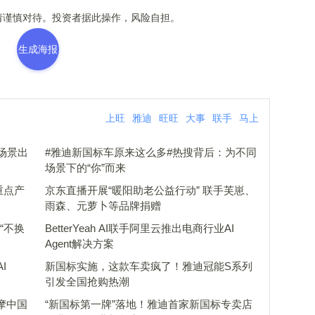
谨慎对待。投资者据此操作，风险自担。
生成海报
上旺
雅迪
旺旺
大事
联手
马上
场景出
#雅迪新国标车原来这么多#热搜背后：为不同
场景下的“你”而来
重点产
京东直播开展“暖阳助老公益行动” 联手芙崽、
雨森、元萝卜等品牌捐赠
“不换
BetterYeah AI联手阿里云推出电商行业AI
Agent解决方案
I
新国标实施，这款车卖疯了！雅迪冠能S系列
引发全国抢购热潮
摩中国
“新国标第一牌”落地！雅迪首家新国标专卖店