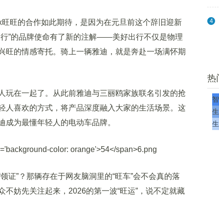
4
旺旺的合作如此期待，是因为在元旦前这个辞旧迎新
出行”的品牌使命有了新的注解——美好出行不仅是物理
兴旺的情感寄托。骑上一辆雅迪，就是奔赴一场满怀期
热
玩在一起了。从此前雅迪与三丽鸥家族联名引发的抢
智
轻人喜欢的方式，将产品深度融入大家的生活场景。这
生
迪成为最懂年轻人的电动车品牌。
生
证”？那辆存在于网友脑洞里的“旺车”会不会真的落
不妨先关注起来，2026的第一波“旺运”，说不定就藏