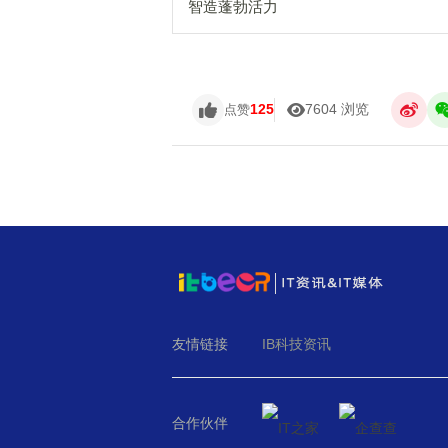
智造蓬勃活力
125
7604 浏览
点赞
友情链接
IB科技资讯
合作伙伴