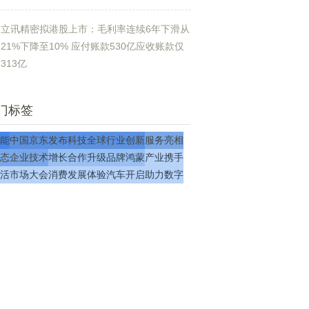
立讯精密拟港股上市：毛利率连续6年下滑从
21%下降至10% 应付账款530亿应收账款仅
313亿
门标签
能
中国
京东
发布
科技
全球
行业
创新
服务
亮相
态
企业
技术
增长
合作
升级
品牌
鸿蒙
产业
携手
活
市场
大会
消费
发展
体验
汽车
开启
助力
数字