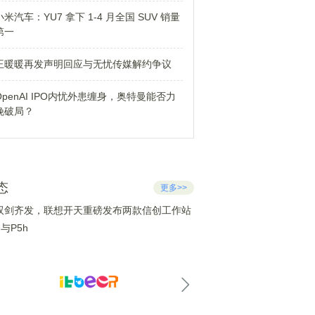
小米汽车：YU7 拿下 1-4 月全国 SUV 销量
第一
王暖暖再发声明回应与无忧传媒解约争议
OpenAI IPO内忧外患缠身，奥特曼能否力
挽破局？
态
更多>>