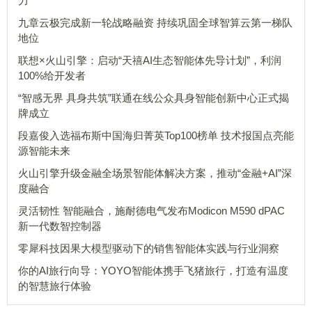
力
九章云极完成新一轮战略融资 持续巩固全球智算云第一梯队
地位
联想×火山引擎：启动“天禧AI生态智能体先导计划”，利润
100%给开发者
“智感无界 具身共筑”联通在线公众具身智能创新中心正式揭
牌成立
段嘉俊入选福布斯中国海归菁英Top100榜单 技术报国点亮能
源智能未来
火山引擎升级金融全场景智能体解决方案，推动“金融+AI”深
度融合
灵活韧性 智能融合，施耐德电气发布Modicon M590 dPAC
新一代数智控制器
零犀科技因果大模型驱动下的销售智能体实践与行业洞察
你的AI旅行向导：YOYO智能体携手飞猪旅行，打造有温度
的智慧旅行体验