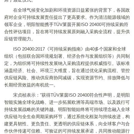
在全球气候变化加剧和环境资源日益紧张的背景下，各国政
府对企业可持续发展责任提出了更高要求。作为清洁能源领域的
领军企业，明阳智能携手TÜV莱茵开展ISO 20400可持续采购符
合性评估项目，旨在将可持续发展原则融入采购全流程，提升供
应链管理能力。
ISO 20400:2017《可持续采购指南》由40多个国家和全球
组织（包括联合国环境规划署、经济合作与发展组织等）共同制
定，为组织将可持续性发展纳入采购流程提供权威指引。该标准
涵盖经济、社会、环境三大维度，旨在通过优化采购流程、管控
供应链风险、推动供应商协同减碳，实现资源节约、排放降低与
长期经营效益的有机统一。
宋贞桢表示："获得TÜV莱茵ISO 20400符合性声明，是明阳
智能实施全球化战略、进一步拓展欧洲等高端市场、以及践行可
持续发展战略的关键跨越。明阳智能始终将可持续理念融入全球
供应链与全生命周期采购环节，通过系统化框架与持续改进，构
建更具韧性、更负责任、更透明的供应链体系，向全球客户与合
作伙伴传递可信赖、可验证的可持续发展承诺，共同推动能源行