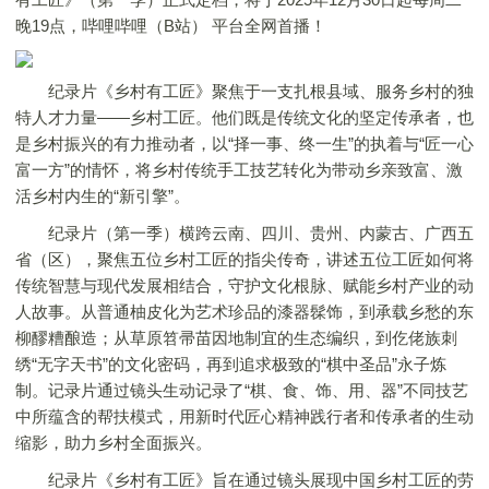
晚19点，哔哩哔哩（B站） 平台全网首播！
纪录片《乡村有工匠》聚焦于一支扎根县域、服务乡村的独
特人才力量——乡村工匠。他们既是传统文化的坚定传承者，也
是乡村振兴的有力推动者，以“择一事、终一生”的执着与“匠一心
富一方”的情怀，将乡村传统手工技艺转化为带动乡亲致富、激
活乡村内生的“新引擎”。
纪录片（第一季）横跨云南、四川、贵州、内蒙古、广西五
省（区），聚焦五位乡村工匠的指尖传奇，讲述五位工匠如何将
传统智慧与现代发展相结合，守护文化根脉、赋能乡村产业的动
人故事。从普通柚皮化为艺术珍品的漆器髹饰，到承载乡愁的东
柳醪糟酿造；从草原笤帚苗因地制宜的生态编织，到仡佬族刺
绣“无字天书”的文化密码，再到追求极致的“棋中圣品”永子炼
制。记录片通过镜头生动记录了“棋、食、饰、用、器”不同技艺
中所蕴含的帮扶模式，用新时代匠心精神践行者和传承者的生动
缩影，助力乡村全面振兴。
纪录片《乡村有工匠》旨在通过镜头展现中国乡村工匠的劳