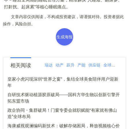
打鼾扰、起床累”等核心睡眠痛点。
文章内容仅供阅读，不构成投资建议，请谨慎对待。投资者据此
操作，风险自担。
生成海报
相关阅读
瑞达
动产
跃升
产能
供应链
全球
基地
皇家小虎闪现深圳“世界之窗”，集结全球美食陪伴用户迎新
年
自研技术驱动植源胶原破局——国科方华生物以创新引擎开
拓东盟市场
政企协同・集群破局！门窗专委会就职赋能“有家就有佛山
造”全球布局
海康威视观澜编码新技术：破解存储困局，释放视频核心价