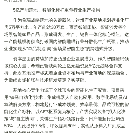
5亿产能落地，智能化标杆重塑行业生产格局
作为希瑞战略落地的关键载体，达州产业基地规划标准化厂
房5万平方米，年产能达30万套，覆盖智能床垫、智能沙发等全
场景智能家居产品，形成研发、生产、销售一体化核心枢纽。这
一产能规模将彻底打破国内智能睡眠行业分散化生产瓶颈，推动
企业实现从“单品制造”向“全场景智能生态”的跨越式升级。
资本层面的持续加持更凸显企业发展潜力。作为智能睡眠领
域核心力量，希瑞已斩获两轮近亿元融资及5亿元战略合作支
持，此次基地投产标志着企业资本布局与产业落地的深度融合，
为后续市场扩张与技术研发奠定坚实基础。
基地核心竞争力源于全球顶尖的智能化生产配置。项目采
用“铁马自动化”技术，集成机器人自动化应用、数字化系统及AI
算法解决方案，构建起行业成本领先、效率最优、品质可控的智
能化生产标杆。以AI中枢系统为核心，产线实现装备“拟人化决
策”与“自主协同”，关键生产指标领跑行业：日产能超行业均值
50%，人效提升7.5倍，坪效提高80%，实现从原料入厂到成品
出库的全链路自动化覆盖。