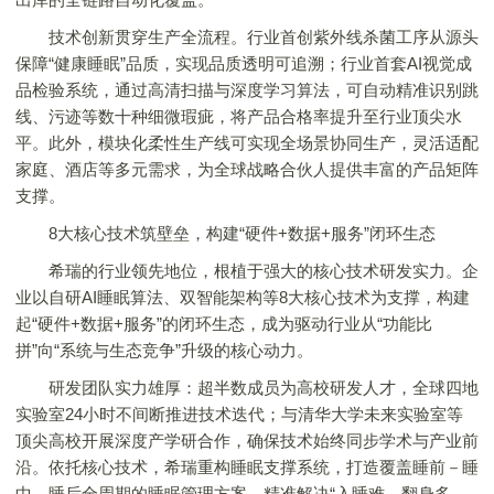
技术创新贯穿生产全流程。行业首创紫外线杀菌工序从源头
保障“健康睡眠”品质，实现品质透明可追溯；行业首套AI视觉成
品检验系统，通过高清扫描与深度学习算法，可自动精准识别跳
线、污迹等数十种细微瑕疵，将产品合格率提升至行业顶尖水
平。此外，模块化柔性生产线可实现全场景协同生产，灵活适配
家庭、酒店等多元需求，为全球战略合伙人提供丰富的产品矩阵
支撑。
8大核心技术筑壁垒，构建“硬件+数据+服务”闭环生态
希瑞的行业领先地位，根植于强大的核心技术研发实力。企
业以自研AI睡眠算法、双智能架构等8大核心技术为支撑，构建
起“硬件+数据+服务”的闭环生态，成为驱动行业从“功能比
拼”向“系统与生态竞争”升级的核心动力。
研发团队实力雄厚：超半数成员为高校研发人才，全球四地
实验室24小时不间断推进技术迭代；与清华大学未来实验室等
顶尖高校开展深度产学研合作，确保技术始终同步学术与产业前
沿。依托核心技术，希瑞重构睡眠支撑系统，打造覆盖睡前－睡
中－睡后全周期的睡眠管理方案，精准解决“入睡难、翻身多、