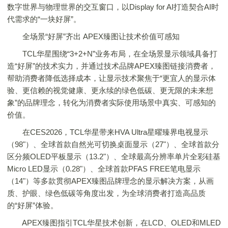
数字世界与物理世界的交互窗口，以Display for AI打造契合AI时
代需求的“一块好屏”。
全场景“好屏”齐出 APEX臻图让技术价值可感知
TCL华星围绕“3+2+N”业务布局，在全场景显示领域具备打
造“好屏”的技术实力，并通过技术品牌APEX臻图链接消费者，
帮助消费者降低选择成本，让显示技术聚焦于“更宜人的显示体
验、更信赖的视觉健康、更永续的绿色低碳、更无限的未来想
象”的品牌理念，转化为消费者实际使用场景中真实、可感知的
价值。
在CES2026，TCL华星带来HVA Ultra星曜臻界电视显示
（98"）、全球首款自然光可切换桌面显示（27"）、全球首款分
区分频OLED平板显示（13.2"）、全球最高分辨率单片全彩硅基
Micro LED显示（0.28"）、全球首款PFAS FREE笔电显示
（14"）等多款贯彻APEX臻图品牌理念的显示解决方案，从画
质、护眼、绿色低碳等角度出发，为全球消费者打造高品质
的“好屏”体验。
APEX臻图指引TCL华星技术创新，在LCD、OLED和MLED