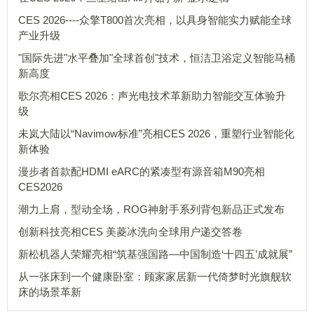
CES 2026----众擎T800首次亮相，以具身智能实力赋能全球
产业升级
"国际先进"水平叠加"全球首创"技术，恒洁卫浴定义智能马桶
新高度
歌尔亮相CES 2026：声光电技术革新助力智能交互体验升
级
未岚大陆以“Navimow标准”亮相CES 2026，重塑行业智能化
新体验
漫步者首款配HDMI eARC的紧凑型有源音箱M90亮相
CES2026
潮力上肩，型动全场，ROG神射手系列背包新品正式发布
创新科技亮相CES 美菱冰洗向全球用户递交答卷
新松机器人荣耀亮相“筑基强国路—中国制造‘十四五’成就展”
从一张床到一个健康卧室：顾家家居新一代倚梦时光旗舰软
床的场景革新