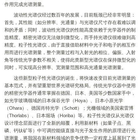
作用完成光谱测量。
波动性光谱仪经过数百年的发展，目前瓶颈已经非常明显：
首先，其性能（如分辨率、光通量）与光谱仪尺寸存在着难以调
和的矛盾；同时，波动性光谱仪的性能高度依赖于光学器件的制
造精度。精密光谱仪无法做到微型化，而手持光谱仪很难做到高
精度。粒子性光谱仪，由于直接借助材料中光子和电子的相互作
用而进行光谱测量，整个测量过程与入射光的相位、偏振、入射
角等传统光学参数不相关，使得此类新型光谱仪在保持微型化的
同时，可实现高分辨率、宽测量范围和高光通量光谱测量。
这些新型粒子性光谱仪的诞生，将快速改变目前光谱测量的
基本范式，并有望重塑世界光谱研究格局。传统光学仪器中使用
的精密光学器件通常掌握在德国、日本、美国等少数国家手中，
如光学玻璃领域的日本保谷光学（Hoya）、日本小原光学
（Ohara）、德国肖特光学（Schott）；光栅领域的美国索雷博
（Thorlabs）、日本堀场（Horiba）等。粒子性光谱仪从光谱仪
设计理念层面进行了全新的颠覆，利用新材料（如量子点、黑
磷、钙钛矿等）中可调控能级直接与光子发生作用的原理进行光
谱测量，将我国在新材料领域的竞争优势一定程度上延展到了光