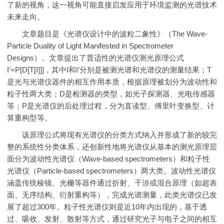
了新的视角，这一视角可能直接启发应用于环境监测的光谱技术
未来走向。
文章题目是《光谱仪设计中的波粒二象性》（The Wave-
Particle Duality of Light Manifested in Spectrometer
Designs）。文章提出了普适性的光谱仪测光原理公式
I’=P[D[T[I]]]，其中I和I’分别是被测光谱和光谱仪的测量结果；T
是光与光谱仪器件的相互作用本质，根据原理被划分为波动性和
粒子性两大类；D是检测器的类型，如光子探测器、光电传感器
等；P是光谱仪的后处理过程，分为直读型、傅里叶变换型、计
算重构型等。
该原理公式将现有光谱仪的分类方式纳入并形成了新的较完
整的系统性分类体系，还创新性地将光谱仪从基本的测光原理层
面分为波动性光谱仪（Wave-based spectrometers）和粒子性
光谱仪（Particle-based spectrometers）两大类。波动性光谱仪
涵盖传统棱镜、光栅等器件通过折射、干涉或混合原理（如超表
面、无序结构、衍射重构等），完成光谱测量，此类光谱仪已发
展了超过300年。粒子性光谱仪则是近10年内出现的，基于透
过、吸收、发射、散射等方式，通过研究光子与电子之间的相互