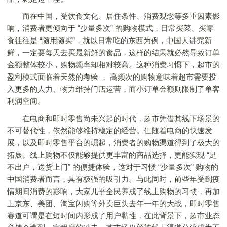
而在中国，受饮食文化、居住条件、消费观念等多重因素影
响，消费者更倾向于 “少量多次” 的购物模式，日常买菜、买零
食往往是 “随用随买”，就以日常吃的东西为例，中国人讲究新
鲜，一定要每天去买最新鲜的食品，这样的结果就必然导致订单
金额整体较小，购物频率却相对较高。这种消费习惯下，超市的
盈利模式面临着天然的考验 ， 高频次的购物意味着超市需要投
入更多的人力、物力维持门店运营，而小订单金额则限制了单客
利润空间。
在电商和即时零售尚未兴起的时代，超市凭借其线下场景的
不可替代性，依然能够维持稳定的经营。但随着电商的快速发
展，以及即时零售平台的崛起，消费者的购物渠道得到了极大的
拓展。线上购物不仅能够提供更丰富的商品选择，更能实现 “足
不出户，送货上门” 的便捷体验，这对于习惯 “少量多次” 购物的
中国消费者而言，具有极强的吸引力。与此同时，前些年受到疫
情期间消费的影响，大家几乎全民养成了线上购物的习惯，再加
上京东、美团、淘宝闪购等外卖巨头去年一年的大战，即时零售
赛道可谓是在短时间内形成了用户黏性，在此背景下，超市业态