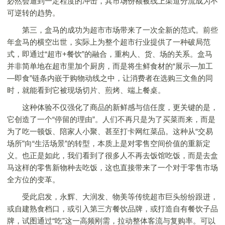
必然会遭到一定程度的冲击，其市场份额被线上渠道分流成为不
可逆转的趋势。
第三，盒马的成功为超市市场带来了一次全新的范式。前些
年盒马的横空出世，实际上为整个超市行业提供了一种破局范
式，即通过“超市+餐饮”的融合，重构人、货、场的关系。盒马
并非简单地在超市里加个厨房，而是将生鲜食材的“展示—加工
—即食”链条内嵌于购物动线之中，让消费者在选购三文鱼的同
时，就能看到它被现场切片、煎烤、端上餐桌。
这种体验不仅强化了商品的新鲜感与信任度，更关键的是，
它创造了一个“停留的理由”。人们不再只是为了买菜而来，而是
为了吃一顿饭、陪家人小聚、甚至打卡网红菜品。这种从“交易
场所”向“生活场景”的转型，本质上是对零售空间价值的重新定
义。也正是如此，我们看到了很多人不再去饭馆吃饭，而是去盒
马这样的零售新物种去吃饭，这也直接带来了一个对于零售市场
全方位的变革。
受此启发，永辉、大润发、物美等传统超市巨头纷纷跟进，
或自建熟食档口，或引入第三方餐饮品牌，或打造自有餐饮子品
牌，试图通过“吃”这一高频刚需，拉动整体客流与复购率。可以