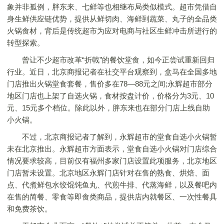
象并非孤例，胖东来、七鲜等也相继布局类似模式。超市凭借自
身生鲜供应链优势，提供从鲜切肉、海鲜到蔬菜、丸子的全品类
火锅食材，背后是传统超市为应对电商与社区生鲜冲击所进行的
转型探索。
曾让不少超市改革“折戟”的餐饮堂食，如今正尝试重新回归
行业。近日，北京商报记者在社交平台观察到，盒马在全国多地
门店推出火锅堂食套餐，售价多在78—88元之间;永辉超市部分
地区门店也上架了自选火锅，食材按盘计价，价格分为3元、10
元、15元多个档位。除此以外，胖东来也在部分门店上线自助
小火锅。
不过，北京商报记者了解到，永辉超市的堂食自选小火锅暂
未在北京推出。永辉超市方面表示，堂食自选小火锅对门店综合
情况要求较高，目前仅有福州多家门店设置此项服务，北京地区
门店暂未设置。北京地区永辉门店针对在售的熟食、烘焙、面
点、代煮鲜包水饺馄饨鱼丸、代煎牛排、代蒸海鲜，以及餐吧内
在售的简餐、零食等即食类商品，提供店内就餐区、一次性餐具
和免费茶饮。