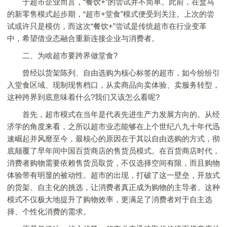
于超市企业而言，“餐饮+”的尝试并不简单。此前，在盒马
的新零售模式起步期，“超市+堂食”模式便受到关注。上次的尝
试或许只是模仿，而这次“餐饮+”尝试是传统超市在行业变革
中，希望借业态融合重新连接企业与消费者。
二、为啥超市要跨界做堂食?
曾经以货架陈列、自由选购为核心标签的超市，如今纷纷引
入堂食区域、现制现售档口，从卖商品向卖体验、卖服务转型，
这种跨界到底意味着什么?我们又该怎么看呢?
首先，超市模式在当年是代表先进生产力发展方向的。从经
济学的角度来看，之所以超市业态能够在上个世纪八九十年代迅
速崛起并风靡至今，最核心的原因在于其以自由选购的方式，彻
底颠覆了早年间中国百货商店的售货员模式。在百货商店时代，
消费者购物需要依赖售货员取货，不仅选择空间有限，而且购物
体验带有明显的被动性。超市的出现，打破了这一壁垒，开放式
的货架、自主化的挑选，让消费者真正成为购物的主导者。这种
模式不仅极大地提升了购物效率，更满足了消费者对于自主选
择、个性化消费的需求。