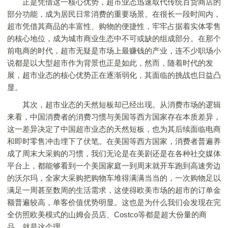
正是凭借这一核心优势，超市业态迅速取代传统百货商店的
部分功能，成为居民日常消费的重要场景。在很长一段时间内，
超市凭借其商品的丰富性、购物的便捷性，牢牢占据着实体零售
的核心地位，成为城市商业生态中不可或缺的组成部分。在那个
前电商的时代，超市无疑是市场上最赚钱的产业，连不少职场小
说都是以大型超市作为背景也正是如此，然而，随着时代的发
展，超市业态的核心优势正在逐渐弱化，其面临的挑战也日益凸
显。
其次，超市业态的天然短板却已经出现。从消费市场的逻辑
来看，中国消费者的消费习惯与美国等西方国家存在本质差异，
这一差异决定了中国超市业态的天然短板，也为其后续面临电商
和即时零售冲击埋下了伏笔。在美国等西方国家，消费者普遍养
成了周末大采购的习惯，我们无论是在美剧还是在各种社交媒体
平台上，都能够看到一个美国家庭一到周末就开车跑到高速旁边
的沃尔玛，全家大采购把购物车堆得满满当当的，一次购物足以
满足一周甚至数周的生活需求，这使得欧美市场的超市的订单金
额普遍较高，单客价值优势明显。这也是为什么我们会发现在完
全仿照欧美模式的山姆会员店、Costco等都是超大份量的商
品，就是这个理。