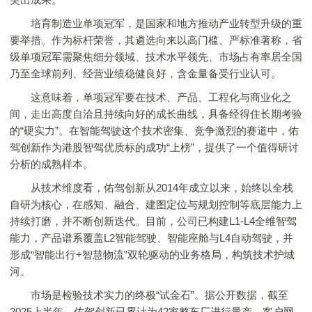
培育制造业单项冠军，是国家和地方推动产业转型升级的重
要举措。作为标杆荣誉，其遴选向来以高门槛、严标准著称，省
级单项冠军需聚焦细分领域、技术水平领先、市场占有率居全国
乃至全球前列、经营业绩稳健良好，含金量备受行业认可。
这意味着，单项冠军要在技术、产品、工程化与商业化之
间，走出高度自洽且持续向好的成长曲线，具备经得住长期考验
的“硬实力”。在智能驾驶这个技术密集、竞争激烈的赛道中，佑
驾创新作为港股智驾优质标的成功“上榜”，提供了一个值得研讨
分析的成熟样本。
从技术维度看，佑驾创新从2014年成立以来，始终以全栈
自研为核心，在感知、融合、建图定位与规划控制等底层能力上
持续打磨，并不断创新迭代。目前，公司已构建L1-L4全维智驾
能力，产品谱系覆盖L2智能驾驶、智能座舱与L4自动驾驶，并
形成“智能出行+智慧物流”双轮驱动的业务格局，构筑技术护城
河。
市场是检验技术实力的终极“试金石”。据公开数据，截至
2025上半年，佑驾创新已累计为42家整车厂进行量产，客户网