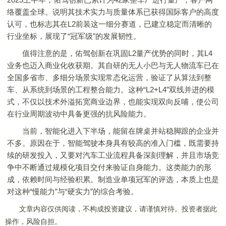
络覆盖全球。说明其技术实力与质量体系已获得国际客户的高度
认可，也标志其在L2前装这一细分赛道，已建立稳定而清晰的
行业坐标，展现了“冠军级”的发展韧性。
值得注意的是，佑驾创新在巩固L2量产优势的同时，其L4
业务也迈入商业化收获期。其自研的无人小巴与无人物流车已在
全国多省市、多细分场景实现常态化运营，验证了从算法到整
车、从系统到场景的工程整合能力。这种“L2+L4”双线并进的模
式，不仅以技术外溢拓宽商业边界，也能实现双向反哺，使公司
在行业周期波动中具备更强的抗风险能力。
当前，智能化进入下半场，能留在牌桌并站稳脚跟的企业并
不多。原因在于，智能驾驶本身具有较高的准入门槛，既需要持
续的研发投入，又要对汽车工业流程具备深刻理解，并且市场竞
争中不断通过规模化项目交付来验证自身能力。这类能力的形
成，依赖时间与经验积累。制造业单项冠军的评选，本质上也是
对这种“慢能力”与“硬实力”的综合考验。
文章内容仅供阅读，不构成投资建议，请谨慎对待。投资者据此
操作，风险自担。