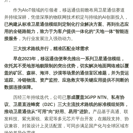
作为AIoT领域的引领者，移远通信前瞻布局卫星通信赛道
并持续深耕，凭借深厚的物联网技术积淀与持续的AI创新投入，
已构建从标准卫星通信模组到定制化行业解决方案、再到生态应
用的全链路能力，致力于为客户提供一体化的"天地一体"智能连
接服务
，为行业发展注入强劲动力。
三大技术路线并行，精准匹配全球需求
早在2023年，移远通信便率先推出一系列卫星通信模组，
依托其不受地形地貌限制的突出优势，切实解决地面网络难以覆
盖的矿区、森林、海洋、沙漠等场景的通信盲区难题，并为货运
追踪、冷链物流、资产监控、应急救灾等关键应用提供不间断的
数据连接保障。
历经三年持续迭代，公司已
形成覆盖
3GPP NTN、私有协
议、卫星直连蜂窝（D2C）三大主流技术路线的标准模组矩阵，
推动卫星通信从"可用"向"好用、易用"进阶。
产品基于高通、联
发科技、紫光展锐、索尼等多元芯片平台开发，在频段支持、协
议兼容、封装设计上灵活配置，可同步满足国产化与全球区域市
场的差异化需求。