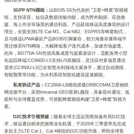
3GPP NTN模组：
以BG95-S5为代表的 "卫星+蜂窝"双模模
组，支持语音、短信及数据传输功能，成为野外勘探、应急救
援、海上作业等场景的通信利器。产品延续移远高度兼容的设计
理念，全面支持LTE Cat M1、Cat NB2、EGPRS等蜂窝制式，
且与移远LPWA爆款产品BG95引脚兼容，助力海量存量终端平
滑迁移至NTN网络，大幅降低客户迭代成本，加速市场渗透。
此外，BG770A-SN凭借高集成度与超紧凑设计，适配各类小型
化追踪终端;CC660D-LS支持L/S双频段，灵活应对多场景通信
需求;CC950U-LS已在智慧水利领域大展身手，通过自动测报、
智能预警等功能，为水利系统智能化建设提速赋能。
私有协议产品：
CC200A-LB模组搭载ORBCOMM卫星物联
网连接平台，采用Inmarsat GEO星座L频段，具备双向通信、低
延时与全球覆盖优势，可搭配蜂窝模组构建"卫星+蜂窝"双模方
案。
D2C技术引领突破：
随着全球主流运营商加速布局D2C技
术，移远通信精准把握商业化机遇，于2025年三季度率先完成
多款主力LTE Cat 1、Cat 4模组的D2C功能升级，帮助全球客