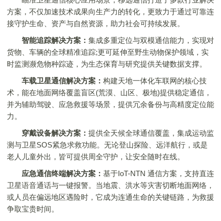
方案，不仅加速技术成果向生产力的转化，更致力于通过可靠连
接守护生命、资产与自然资源，助力社会可持续发展。
智能追踪解决方案：
集成多重定位与双模通信能力，实现对
货物、车辆的全球精准追踪;更可延伸至野生动物保护领域，实
时监测濒危物种踪迹，为生态保育与研究提供关键数据支撑。
车载卫星通信解决方案：
构建天地一体化车联网的核心技
术，能在地面网络覆盖盲区(荒漠、山区、极地)提供稳定通信，
并为辅助驾驶、应急救援等场景，提供冗余备份与高精度定位能
力。
穿戴设备解决方案：
提供全天候全球通信覆盖，集成运动监
测与卫星SOS紧急求救功能。无论登山探险、远洋航行，或是
老人儿童外出，皆可提供周全守护，让安全随时在线。
应急通信终端解决方案：
基于IoT-NTN 通信方案，支持直连
卫星语音通话与一键报警。当地震、洪水等灾害切断地面网络，
或人员在偏远地区遇险时，它成为连通生命的关键链路，为救援
争取宝贵时间。