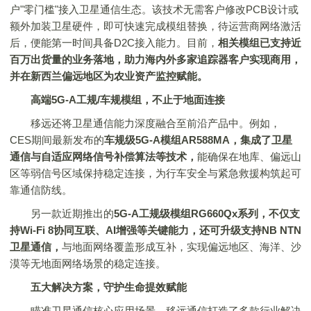
户"零门槛"接入卫星通信生态。该技术无需客户修改PCB设计或
额外加装卫星硬件，即可快速完成模组替换，待运营商网络激活
后，便能第一时间具备D2C接入能力。目前，
相关模组已支持近
百万出货量的业务落地，助力海内外多家追踪器客户实现商用，
并在新西兰偏远地区为农业资产监控赋能。
高端5G-A工规/车规模组，不止于地面连接
移远还将卫星通信能力深度融合至前沿产品中。例如，
CES期间最新发布的
车规级5G-A模组AR588MA，集成了卫星
通信与自适应网络信号补偿算法等技术，
能确保在地库、偏远山
区等弱信号区域保持稳定连接，为行车安全与紧急救援构筑起可
靠通信防线。
另一款近期推出的
5G-A工规级模组RG660Qx系列，不仅支
持Wi-Fi 8协同互联、AI增强等关键能力，还可升级支持NB NTN
卫星通信，
与地面网络覆盖形成互补，实现偏远地区、海洋、沙
漠等无地面网络场景的稳定连接。
五大解决方案，守护生命提效赋能
瞄准卫星通信核心应用场景，移远通信打造了多款行业解决