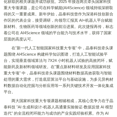
化获取的相关课题并成功获批。2025 年接连两次牵头国家科技
重大专项课题，是公司在科学赋能(AI4Science) 领域持续深耕取
得的又一重要成果。新年伊始，晶泰科技曾作为深港科技创新合
作区的代表企业，接受调研，向领导汇报其 AI+机器人平台赋能
新材料、生物医药等领域创新的前沿进展。此次捷报再传，标志
着公司在 AI4Science 领域的平台能力与技术水平，获得了国家
层面的高度认可。
在"新一代人工智能国家科技重大专项" 中，晶泰科技牵头课
题围绕 AI4Science 构建科学知识图谱，打造人工智能试验平
台，实现垂直领域算法与 7X24 小时机器人试验的高效闭环，赋
能新药及新材料领域研发。在"重点新材料研发及应用国家科技
重大专项" 中，晶泰科技牵头课题围绕材料数据高效获取与智能
处理的重大需求，打造底层算法平台与基础设施，为多元异构材
料数据自动化挖掘与分析应用等一系列关键技术开发一体化集成
平台。
两大国家科技重大专项课题相辅相成，其核心竞争力在于晶
泰科技 "AI 生成和设计-机器人高通量实验验证-数据反馈 AI 模型
迭代" 的全流程闭环能力与成功的产业实践经验积累。作为 AI