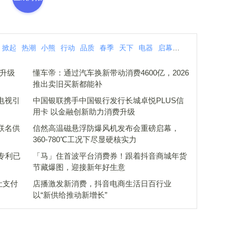
掀起
热潮
小熊
行动
品质
春季
天下
电器
启幕
广货
质升级
懂车帝：通过汽车换新带动消费4600亿，2026
推出卖旧买新都能补
电视引
中国银联携手中国银行发行长城卓悦PLUS信
用卡 以金融创新助力消费升级
联名供
信然高温磁悬浮防爆风机发布会重磅启幕，
360-780℃工况下尽显硬核实力
专利已
「马」住首波平台消费券！跟着抖音商城年货
节藏爆图，迎接新年好生意
，让支付
店播激发新消费，抖音电商生活日百行业
以“新供给推动新增长”