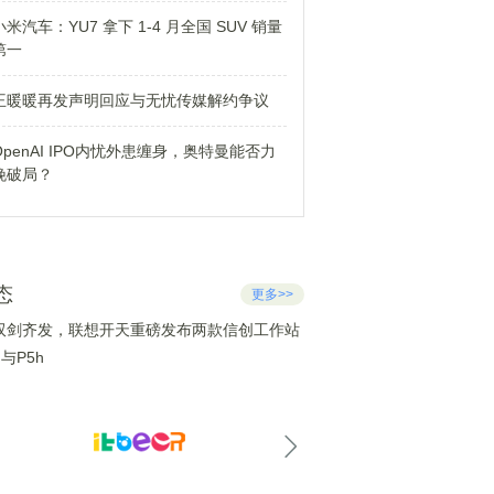
小米汽车：YU7 拿下 1-4 月全国 SUV 销量
第一
王暖暖再发声明回应与无忧传媒解约争议
OpenAI IPO内忧外患缠身，奥特曼能否力
挽破局？
态
更多>>