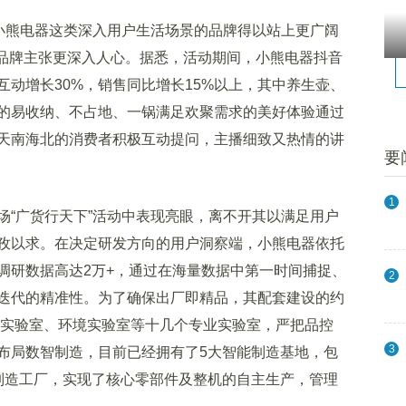
小熊电器这类深入用户生活场景的品牌得以站上更广阔
的品牌主张更深入人心。据悉，活动期间，小熊电器抖音
互动增长30%，销售同比增长15%以上，其中养生壶、
的易收纳、不占地、一锅满足欢聚需求的美好体验通过
天南海北的消费者积极互动提问，主播细致又热情的讲
要
1
“广货行天下”活动中表现亮眼，离不开其以满足用户
孜以求。在决定研发方向的用户洞察端，小熊电器依托
调研数据高达2万+，通过在海量数据中第一时间捕捉、
2
迭代的精准性。为了确保出厂即精品，其配套建设的约
能实验室、环境实验室等十几个专业实验室，严把品控
3
布局数智制造，目前已经拥有了5大智能制造基地，包
制造工厂，实现了核心零部件及整机的自主生产，管理