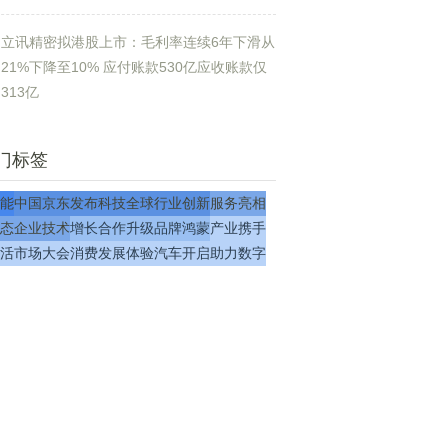
立讯精密拟港股上市：毛利率连续6年下滑从
21%下降至10% 应付账款530亿应收账款仅
313亿
门标签
能
中国
京东
发布
科技
全球
行业
创新
服务
亮相
态
企业
技术
增长
合作
升级
品牌
鸿蒙
产业
携手
活
市场
大会
消费
发展
体验
汽车
开启
助力
数字