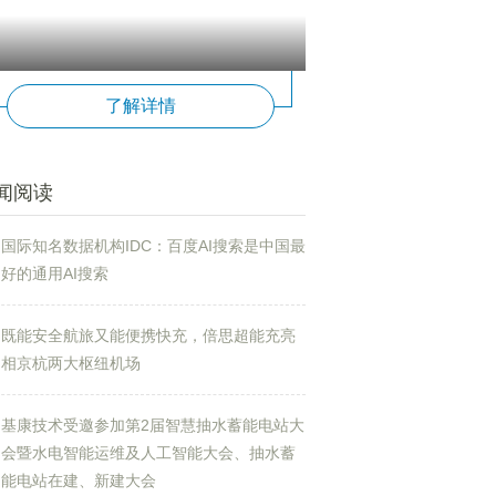
了解详情
闻阅读
国际知名数据机构IDC：百度AI搜索是中国最
好的通用AI搜索
既能安全航旅又能便携快充，倍思超能充亮
相京杭两大枢纽机场
基康技术受邀参加第2届智慧抽水蓄能电站大
会暨水电智能运维及人工智能大会、抽水蓄
能电站在建、新建大会