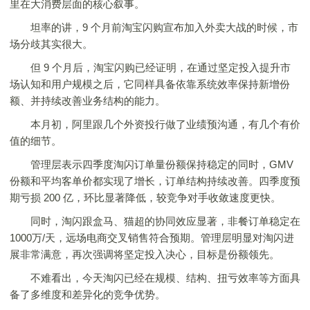
里在大消费层面的核心叙事。
坦率的讲，9 个月前淘宝闪购宣布加入外卖大战的时候，市
场分歧其实很大。
但 9 个月后，淘宝闪购已经证明，在通过坚定投入提升市
场认知和用户规模之后，它同样具备依靠系统效率保持新增份
额、并持续改善业务结构的能力。
本月初，阿里跟几个外资投行做了业绩预沟通，有几个有价
值的细节。
管理层表示四季度淘闪订单量份额保持稳定的同时，GMV
份额和平均客单价都实现了增长，订单结构持续改善。四季度预
期亏损 200 亿，环比显著降低，较竞争对手收敛速度更快。
同时，淘闪跟盒马、猫超的协同效应显著，非餐订单稳定在
1000万/天，远场电商交叉销售符合预期。管理层明显对淘闪进
展非常满意，再次强调将坚定投入决心，目标是份额领先。
不难看出，今天淘闪已经在规模、结构、扭亏效率等方面具
备了多维度和差异化的竞争优势。