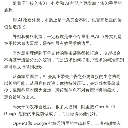
随着千问接入淘闪，外卖和 AI 的结合更增加了淘闪手里的
底牌。
用 AI 改造外卖，本质上是一条完全不同、也更高质量的价
值创造路径。
补贴和价格刺激，一定程度是争夺存量用户;AI 点外卖则是
在用技术做大蛋糕，是在扩展有效需求的边界。
当对意图理解到下单支付的整条链路都被打通， 交易撮合
不再基于流量分发的逻辑，而是追求如何把用户需求的精准识别
和可靠执行做到极致。
从商家层面讲，AI 会真正带去广告之外更直接的生意协同
增长的可能。从用户角度讲，摩擦持续压低，决策成本显著减
少，像那些原本因为麻烦、琐碎和信息不对称而消弭的需求，一
定会被释放出来。
昨天千问发布会过后，很多人提到，阿里把 OpenAI 和
Google 想做的事提前做成了，而且做得比他们好。
OpenAI 和 Google 都缺乏阿里的生态积累。二者都想接入