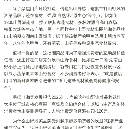
除了聚焦门店环境打造，传递出山野感，这批主打山野风的
湘菜品牌，还在食材上强调“自然”和“原生态”等特点。比如衡
1300山野湖南菜，据了解其肉蔬食材，多标注源自高山农场、
衡阳农场等生态产地。另一个同样主打山野食材出圈的湘菜品牌
山上的朋友湖南山野饭店，据了解该餐厅的甲鱼选用山塘放养五
年、八年的老甲鱼，还有菌菇、山笋等各种原生态食材提供。
值得一提的是，这批湘菜品牌为了增强消费者的互动感和信
任感，还主打在门店充分展示山野食材。比如在十二湘·湖南山
野小炒上海徐汇绿地缤纷店，就专门在门口处设置食材展示区，
以展示蔬菜瓜果等山野食材，不少消费者好评表示，“就是被店
门口的新鲜食材吸引进来的”“看到这些食材就会觉得健康和安
全”。
另据《湘菜发展报告2025》，当前这些山野湘菜品牌选址
大多位于城市核心商圈、商场及文旅综合体，以城市中产及年轻
消费者为主要目标客群，人均消费定价普遍在70-120元。
为什么山野湘菜品牌受到越来越多消费者的欢迎?红餐产业
研究院认为，这批山野湘菜通过融入“山野”“原生态”等概念，将