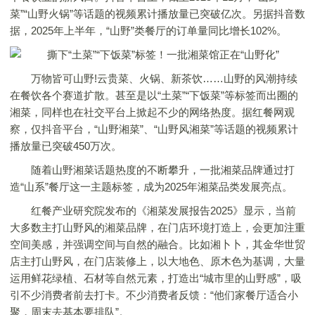
菜”“山野火锅”等话题的视频累计播放量已突破亿次。另据抖音数
据，2025年上半年，“山野”类餐厅的订单量同比增长102%。
万物皆可山野!云贵菜、火锅、新茶饮……山野的风潮持续
在餐饮各个赛道扩散。甚至是以“土菜”“下饭菜”等标签而出圈的
湘菜，同样也在社交平台上掀起不少的网络热度。据红餐网观
察，仅抖音平台，“山野湘菜”、“山野风湘菜”等话题的视频累计
播放量已突破450万次。
随着山野湘菜话题热度的不断攀升，一批湘菜品牌通过打
造“山系”餐厅这一主题标签，成为2025年湘菜品类发展亮点。
红餐产业研究院发布的《湘菜发展报告2025》显示，当前
大多数主打山野风的湘菜品牌，在门店环境打造上，会更加注重
空间美感，并强调空间与自然的融合。比如湘卜卜，其金华世贸
店主打山野风，在门店装修上，以大地色、原木色为基调，大量
运用鲜花绿植、石材等自然元素，打造出“城市里的山野感”，吸
引不少消费者前去打卡。不少消费者反馈：“他们家餐厅适合小
聚，周末去基本要排队”。