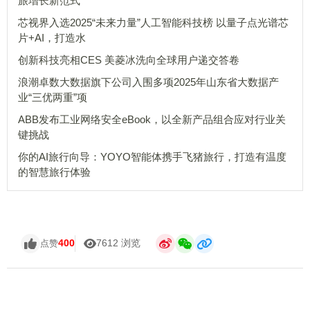
旅增长新范式
芯视界入选2025“未来力量”人工智能科技榜 以量子点光谱芯
片+AI，打造水
创新科技亮相CES 美菱冰洗向全球用户递交答卷
浪潮卓数大数据旗下公司入围多项2025年山东省大数据产
业“三优两重”项
ABB发布工业网络安全eBook，以全新产品组合应对行业关
键挑战
你的AI旅行向导：YOYO智能体携手飞猪旅行，打造有温度
的智慧旅行体验
400
7612 浏览
点赞