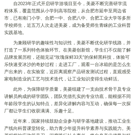
自2023年正式开启研学游项目至今，美菱不断完善研学流
程体系，覆盖范围从小学到高等院校，从合肥市延申至周边省
市，已有南门小学、合肥一中、合肥八中、合肥工业大学等多所
学校师生，近五万人次走进美菱，成为备受师生青睐的工业科普
实践基地。
为兼顾研学的趣味性与知识性，美菱不断优化研学线路，并
打造了一系列特色体验环节。在美菱创新馆，学生们不仅能了解
品牌发展历程，还能见证“玫瑰保鲜33天”的保鲜黑科技，体验可
乐快速变冰沙的奇妙过程；走进工厂，观看一台冰箱的是怎么生
产出来的，在实验室，近距离观察产品研发测试过程，直观感受
家电制造业的工艺与技术迭代，让工业知识变得生动鲜活。
此外，为保障研学质量，美菱组建了一支由技术骨干及专业
讲解员构成的研学团队，团队凭借扎实的专业功底，能根据不同
年龄段学生的认知特点，差异化讲解内容与互动，确保每一次探
厂都让学生们收获满满、乐趣十足。
近年来，国家持续鼓励企业参与研学基地建设，推动工业生
产线向科普课堂转化，助力青少年提升科学素养与实践能力。美