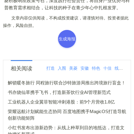
菱积极响应政策号召，深度践行社会责任，将自身产业优势与科
普教育需求相结合，让科技的种子在青少年心中扎根发芽。
文章内容仅供阅读，不构成投资建议，请谨慎对待。投资者据此
操作，风险自担。
生成海报
相关阅读
打造
入围
美菱
安徽
特色
十佳
线路
工
解锁暖冬旅行 同程旅行联合沙特旅游局推出跨境旅行盲盒！
书亦烧仙草携手飞书，打造新茶饮行业AI管理新范式
工业机器人企业翼菲智能冲刺港股：前9个月营收1.8亿
荣耀远航计划赋能生态协同 百度地图携手MagicOS打造导航
创新功能矩阵
小红书发布出游新趋势：从线上种草到目的地抵达，打造文