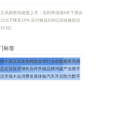
立讯精密拟港股上市：毛利率连续6年下滑从
21%下降至10% 应付账款530亿应收账款仅
313亿
门标签
能
中国
京东
发布
科技
全球
行业
创新
服务
亮相
态
企业
技术
增长
合作
升级
品牌
鸿蒙
产业
携手
活
市场
大会
消费
发展
体验
汽车
开启
助力
数字