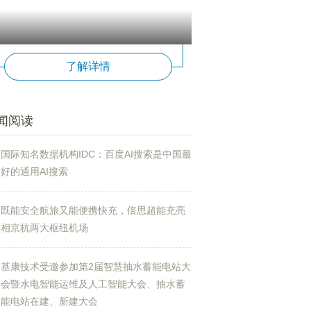
了解详情
闻阅读
国际知名数据机构IDC：百度AI搜索是中国最
好的通用AI搜索
既能安全航旅又能便携快充，倍思超能充亮
相京杭两大枢纽机场
基康技术受邀参加第2届智慧抽水蓄能电站大
会暨水电智能运维及人工智能大会、抽水蓄
能电站在建、新建大会