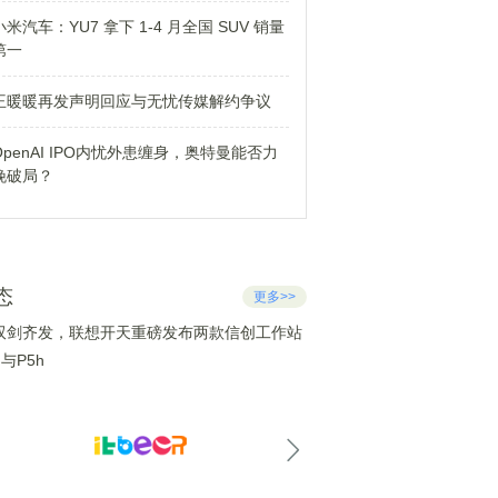
小米汽车：YU7 拿下 1-4 月全国 SUV 销量
第一
王暖暖再发声明回应与无忧传媒解约争议
OpenAI IPO内忧外患缠身，奥特曼能否力
挽破局？
态
更多>>