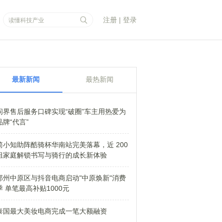
注册
|
登录
最新新闻
最热新闻
问界售后服务口碑实现“破圈”车主用热爱为
品牌“代言”
简小知助阵酷骑杯华南站完美落幕，近 200
组家庭解锁书写与骑行的成长新体验
郑州中原区与抖音电商启动"中原焕新"消费
季 单笔最高补贴1000元
泰国最大美妆电商完成一笔大额融资