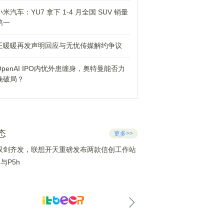
小米汽车：YU7 拿下 1-4 月全国 SUV 销量
第一
王暖暖再发声明回应与无忧传媒解约争议
OpenAI IPO内忧外患缠身，奥特曼能否力
挽破局？
态
更多>>