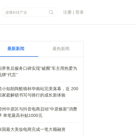
注册
|
登录
最新新闻
最热新闻
问界售后服务口碑实现“破圈”车主用热爱为
品牌“代言”
简小知助阵酷骑杯华南站完美落幕，近 200
组家庭解锁书写与骑行的成长新体验
郑州中原区与抖音电商启动"中原焕新"消费
季 单笔最高补贴1000元
泰国最大美妆电商完成一笔大额融资