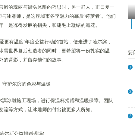
殿的瑰丽与街头冰雕的巧思时，另一群人，正日复一
师与冰雕师，是这座城市冬季魅力的幕后“铸梦者”。他们
守，是冻得发麻的指尖，和睫毛上凝结的霜花。
让爱更有温度”年度公益行动的首站，便走进了哈尔滨，
冰雪世界幕后创造者的同时，更希望将一份扎实的温
要
外的背影，并留存他们的故事。
1
：守护尔滨的色彩与温暖
2
尔滨冰雕施工现场，进行保温杯捐赠和温暖保障。团队
交流等方式，让冰雕师的付出被更多人所知。
3
尔斯公益捐赠现场)