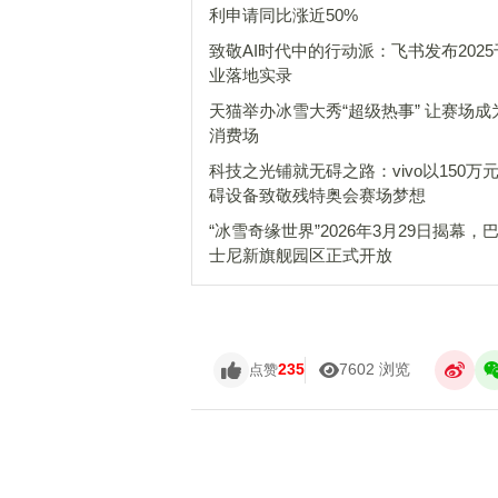
利申请同比涨近50%
致敬AI时代中的行动派：飞书发布202
业落地实录
天猫举办冰雪大秀“超级热事” 让赛场成
消费场
科技之光铺就无碍之路：vivo以150万
碍设备致敬残特奥会赛场梦想
“冰雪奇缘世界”2026年3月29日揭幕，
士尼新旗舰园区正式开放
235
7602 浏览
点赞