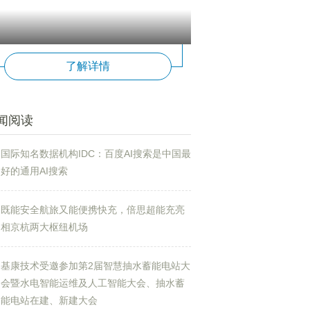
了解详情
闻阅读
国际知名数据机构IDC：百度AI搜索是中国最
好的通用AI搜索
既能安全航旅又能便携快充，倍思超能充亮
相京杭两大枢纽机场
基康技术受邀参加第2届智慧抽水蓄能电站大
会暨水电智能运维及人工智能大会、抽水蓄
能电站在建、新建大会