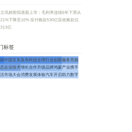
立讯精密拟港股上市：毛利率连续6年下滑从
21%下降至10% 应付账款530亿应收账款仅
313亿
门标签
能
中国
京东
发布
科技
全球
行业
创新
服务
亮相
态
企业
技术
增长
合作
升级
品牌
鸿蒙
产业
携手
活
市场
大会
消费
发展
体验
汽车
开启
助力
数字