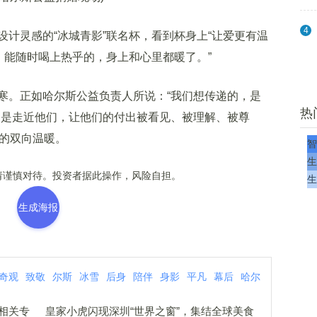
4
灵感的“冰城青影”联名杯，看到杯身上“让爱更有温
，能随时喝上热乎的，身上和心里都暖了。”
。正如哈尔斯公益负责人所说：“我们想传递的，是
热
更是走近他们，让他们的付出被看见、被理解、被尊
 的双向温暖。
智
生
谨慎对待。投资者据此操作，风险自担。
生
生成海报
奇观
致敬
尔斯
冰雪
后身
陪伴
身影
平凡
幕后
哈尔
人相关专
皇家小虎闪现深圳“世界之窗”，集结全球美食