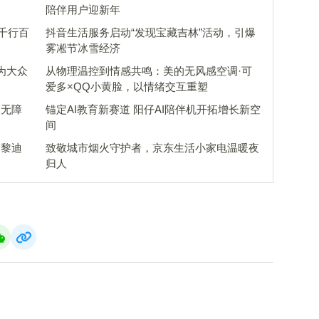
陪伴用户迎新年
5千行百
抖音生活服务启动“发现宝藏吉林”活动，引爆
雾凇节冰雪经济
为大众
从物理温控到情感共鸣：美的无风感空调·可
爱多×QQ小黄脸，以情绪交互重塑
元无障
锚定AI教育新赛道 阳仔AI陪伴机开拓增长新空
间
巴黎迪
致敬城市烟火守护者，京东生活小家电温暖夜
归人