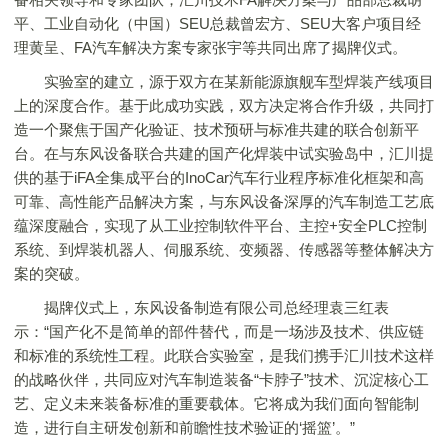
平、工业自动化（中国）SEU总裁曾宏方、SEU大客户项目经
理黄呈、FA汽车解决方案专家张宇等共同出席了揭牌仪式。
实验室的建立，源于双方在某新能源旗舰车型焊装产线项目
上的深度合作。基于此成功实践，双方决定将合作升级，共同打
造一个聚焦于国产化验证、技术预研与标准共建的联合创新平
台。在与东风设备联合共建的国产化焊装中试实验岛中，汇川提
供的基于iFA全集成平台的InoCar汽车行业程序标准化框架和高
可靠、高性能产品解决方案，与东风设备深厚的汽车制造工艺底
蕴深度融合，实现了从工业控制软件平台、主控+安全PLC控制
系统、到焊装机器人、伺服系统、变频器、传感器等整体解决方
案的突破。
揭牌仪式上，东风设备制造有限公司总经理袁三红表
示：“国产化不是简单的部件替代，而是一场涉及技术、供应链
和标准的系统性工程。此联合实验室，是我们携手汇川技术这样
的战略伙伴，共同应对汽车制造装备“卡脖子”技术、沉淀核心工
艺、定义未来装备标准的重要载体。它将成为我们面向智能制
造，进行自主研发创新和前瞻性技术验证的‘摇篮’。”