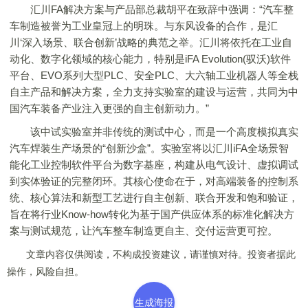
汇川FA解决方案与产品部总裁胡平在致辞中强调：“汽车整
车制造被誉为工业皇冠上的明珠。与东风设备的合作，是汇
川‘深入场景、联合创新’战略的典范之举。汇川将依托在工业自
动化、数字化领域的核心能力，特别是iFA Evolution(驭沃)软件
平台、EVO系列大型PLC、安全PLC、大六轴工业机器人等全栈
自主产品和解决方案，全力支持实验室的建设与运营，共同为中
国汽车装备产业注入更强的自主创新动力。”
该中试实验室并非传统的测试中心，而是一个高度模拟真实
汽车焊装生产场景的“创新沙盒”。实验室将以汇川iFA全场景智
能化工业控制软件平台为数字基座，构建从电气设计、虚拟调试
到实体验证的完整闭环。其核心使命在于，对高端装备的控制系
统、核心算法和新型工艺进行自主创新、联合开发和饱和验证，
旨在将行业Know-how转化为基于国产供应体系的标准化解决方
案与测试规范，让汽车整车制造更自主、交付运营更可控。
文章内容仅供阅读，不构成投资建议，请谨慎对待。投资者据此
操作，风险自担。
生成海报