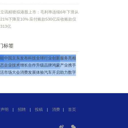
立讯精密拟港股上市：毛利率连续6年下滑从
21%下降至10% 应付账款530亿应收账款仅
313亿
门标签
能
中国
京东
发布
科技
全球
行业
创新
服务
亮相
态
企业
技术
增长
合作
升级
品牌
鸿蒙
产业
携手
活
市场
大会
消费
发展
体验
汽车
开启
助力
数字
责声明
|
招聘
|
投稿
|
消费
|
首页