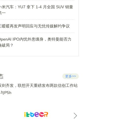
小米汽车：YU7 拿下 1-4 月全国 SUV 销量
第一
王暖暖再发声明回应与无忧传媒解约争议
OpenAI IPO内忧外患缠身，奥特曼能否力
挽破局？
态
更多>>