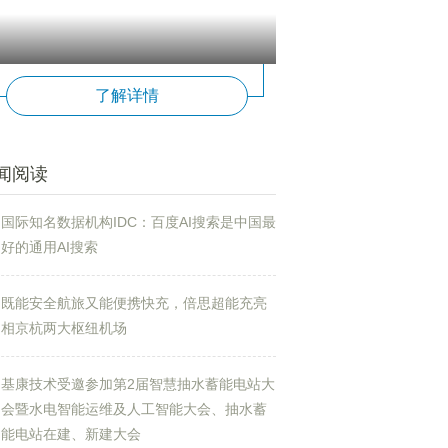
了解详情
闻阅读
国际知名数据机构IDC：百度AI搜索是中国最
好的通用AI搜索
既能安全航旅又能便携快充，倍思超能充亮
相京杭两大枢纽机场
基康技术受邀参加第2届智慧抽水蓄能电站大
会暨水电智能运维及人工智能大会、抽水蓄
能电站在建、新建大会