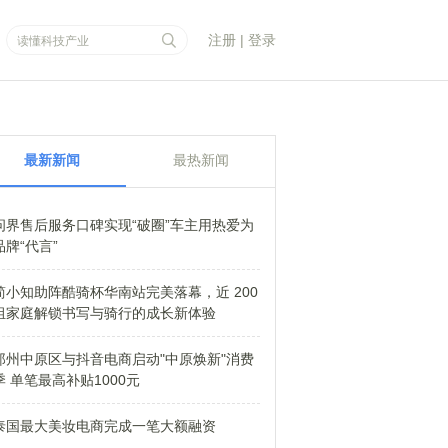
注册
|
登录
最新新闻
最热新闻
问界售后服务口碑实现“破圈”车主用热爱为
品牌“代言”
简小知助阵酷骑杯华南站完美落幕，近 200
组家庭解锁书写与骑行的成长新体验
郑州中原区与抖音电商启动"中原焕新"消费
季 单笔最高补贴1000元
泰国最大美妆电商完成一笔大额融资