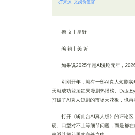
来源: 文娱价值官
撰 文丨星野
编 辑丨美 圻
如果说2025年是AI漫剧元年，202
刚刚开年，就有一部AI真人短剧实现了
天就成功登顶红果漫剧热播榜、Data
打破了AI真人短剧的市场天花板，也再
打开《斩仙台AI真人版》的评论区
硬、口型对不上等细节问题，而是都在
教派斗智斗勇的交锋之中。