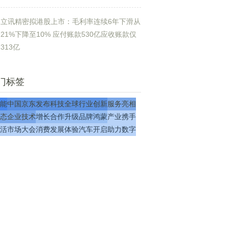
立讯精密拟港股上市：毛利率连续6年下滑从
21%下降至10% 应付账款530亿应收账款仅
313亿
门标签
能
中国
京东
发布
科技
全球
行业
创新
服务
亮相
态
企业
技术
增长
合作
升级
品牌
鸿蒙
产业
携手
活
市场
大会
消费
发展
体验
汽车
开启
助力
数字