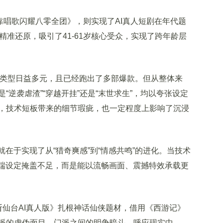
唱歌闪耀八零全团》，则实现了AI真人短剧在年代题
精准还原，吸引了41-61岁核心受众，实现了跨年龄层
材类型日益多元，且已经跑出了多部爆款。但从整体来
“逆袭虐渣”“穿越开挂”还是“末世求生”，均以夸张设定
，技术短板带来的细节瑕疵，也一定程度上影响了沉浸
于实现了从“猎奇爽感”到“情感共鸣”的进化。当技术
极端设定掩盖不足，而是能以流畅画面、震撼特效承载更
斩仙台AI真人版》扎根神话仙侠题材，借用《西游记》
派的虚伪面目，门派之间的明争暗斗，呼应现实中