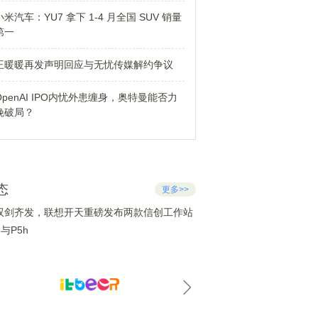
小米汽车：YU7 拿下 1-4 月全国 SUV 销量
第一
王暖暖再发声明回应与无忧传媒解约争议
OpenAI IPO内忧外患缠身，奥特曼能否力
挽破局？
态
更多>>