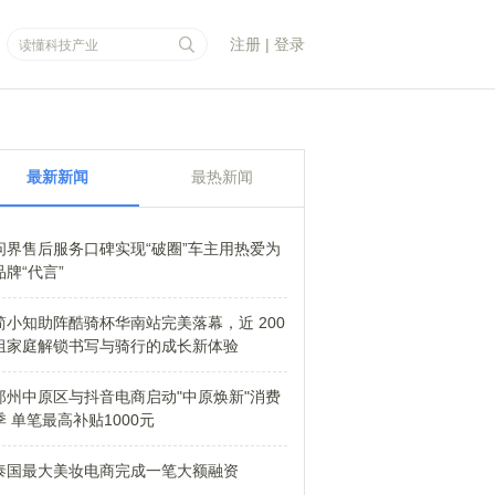
注册
|
登录
最新新闻
最热新闻
问界售后服务口碑实现“破圈”车主用热爱为
品牌“代言”
简小知助阵酷骑杯华南站完美落幕，近 200
组家庭解锁书写与骑行的成长新体验
郑州中原区与抖音电商启动"中原焕新"消费
季 单笔最高补贴1000元
泰国最大美妆电商完成一笔大额融资