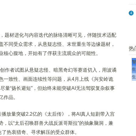
4
迹，题材进化与内容迭代的脉络清晰可见，伴随技术适配
盖不同受众需求，从悬疑志怪、末世重生等边缘题材，
热
业核心腹地，开始有了俘获主流观众的可能性。
智
生
创作者试图从悬疑志怪、暗黑奇幻等赛道切入，用波谲
生
色一致性、画面连续性等问题，从4月上线《兴安岭诡
然尽量“扬长避短”，但始终未能突破AI无法驾驭复杂叙事
亿作品。
放量突破2.2亿的《太后传》，将AI真人短剧带入宫
势，以“太后召唤群兽大战反派哥斯拉”的抽象脑洞，兼
触达了热衷猎奇、寻求解压的受众群体。