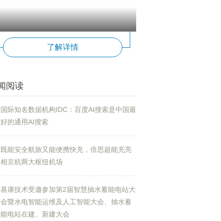
了解详情
闻阅读
国际知名数据机构IDC：百度AI搜索是中国最
好的通用AI搜索
既能安全航旅又能便携快充，倍思超能充亮
相京杭两大枢纽机场
基康技术受邀参加第2届智慧抽水蓄能电站大
会暨水电智能运维及人工智能大会、抽水蓄
能电站在建、新建大会