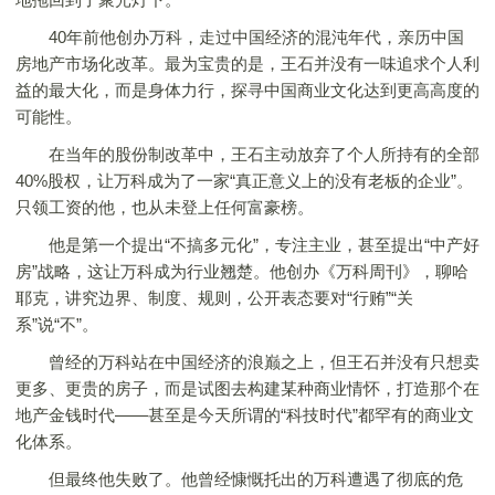
40年前他创办万科，走过中国经济的混沌年代，亲历中国
房地产市场化改革。最为宝贵的是，王石并没有一味追求个人利
益的最大化，而是身体力行，探寻中国商业文化达到更高高度的
可能性。
在当年的股份制改革中，王石主动放弃了个人所持有的全部
40%股权，让万科成为了一家“真正意义上的没有老板的企业”。
只领工资的他，也从未登上任何富豪榜。
他是第一个提出“不搞多元化”，专注主业，甚至提出“中产好
房”战略，这让万科成为行业翘楚。他创办《万科周刊》，聊哈
耶克，讲究边界、制度、规则，公开表态要对“行贿”“关
系”说“不”。
曾经的万科站在中国经济的浪巅之上，但王石并没有只想卖
更多、更贵的房子，而是试图去构建某种商业情怀，打造那个在
地产金钱时代——甚至是今天所谓的“科技时代”都罕有的商业文
化体系。
但最终他失败了。他曾经慷慨托出的万科遭遇了彻底的危