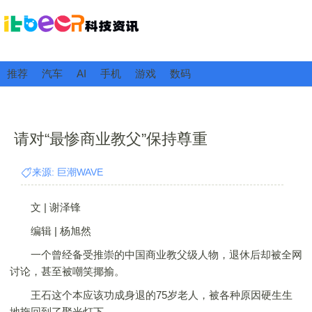
推荐
汽车
AI
手机
游戏
数码
请对“最惨商业教父”保持尊重
来源: 巨潮WAVE
文 | 谢泽锋
编辑 | 杨旭然
一个曾经备受推崇的中国商业教父级人物，退休后却被全网
讨论，甚至被嘲笑揶揄。
王石这个本应该功成身退的75岁老人，被各种原因硬生生
地拖回到了聚光灯下。