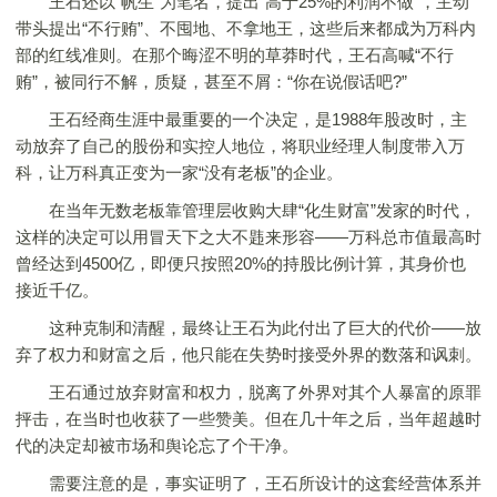
王石还以“帆生”为笔名，提出“高于25%的利润不做”，主动
带头提出“不行贿”、不囤地、不拿地王，这些后来都成为万科内
部的红线准则。在那个晦涩不明的草莽时代，王石高喊“不行
贿”，被同行不解，质疑，甚至不屑：“你在说假话吧?”
王石经商生涯中最重要的一个决定，是1988年股改时，主
动放弃了自己的股份和实控人地位，将职业经理人制度带入万
科，让万科真正变为一家“没有老板”的企业。
在当年无数老板靠管理层收购大肆“化生财富”发家的时代，
这样的决定可以用冒天下之大不韪来形容——万科总市值最高时
曾经达到4500亿，即便只按照20%的持股比例计算，其身价也
接近千亿。
这种克制和清醒，最终让王石为此付出了巨大的代价——放
弃了权力和财富之后，他只能在失势时接受外界的数落和讽刺。
王石通过放弃财富和权力，脱离了外界对其个人暴富的原罪
抨击，在当时也收获了一些赞美。但在几十年之后，当年超越时
代的决定却被市场和舆论忘了个干净。
需要注意的是，事实证明了，王石所设计的这套经营体系并