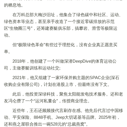
的栖息地。
在万科总部大梅沙旧址，他集合了绿色碳中和社区、运动、
绿色资本等业态，甚至亲手改造了一个接近零碳排放的示范
区“生物圈三号”，还筹建赛艇俱乐部，搞攀岩、滑雪等极限运
动。
但“极限绿色革命”有些过于理想化，没有企业真正愿意买
单。
2018年，他创建了一个叫做深潜DeepDive的体育运动公
司，主做赛艇训练和运动社交;
2021年，他又组建了一家环保并购主题的SPAC企业(深石
收购企业有限公司)，计划在港股上市，但最终没有下文。
此后，他投资深绿科技，聚焦太阳能发电技术服务。还和老
友冯仑攒了一个“运河私董会”，传授商业理念。
近些年，王石还频频接代言刷存在感。他先后代言过中国移
动、平安保险、8848手机、Jeep大切诺基等品牌。2025年初，
还和燕之屋联合推出一碗528元的“总裁燕窝”。