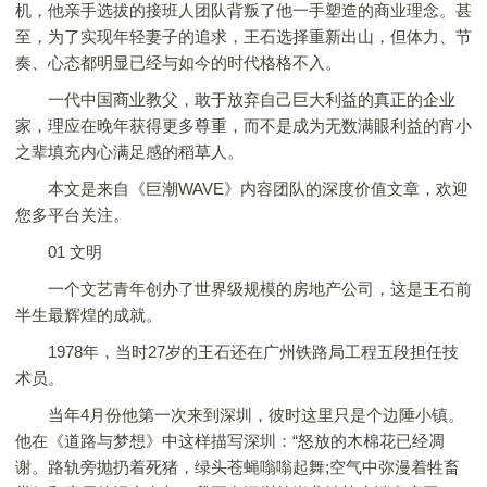
机，他亲手选拔的接班人团队背叛了他一手塑造的商业理念。甚
至，为了实现年轻妻子的追求，王石选择重新出山，但体力、节
奏、心态都明显已经与如今的时代格格不入。
一代中国商业教父，敢于放弃自己巨大利益的真正的企业
家，理应在晚年获得更多尊重，而不是成为无数满眼利益的宵小
之辈填充内心满足感的稻草人。
本文是来自《巨潮WAVE》内容团队的深度价值文章，欢迎
您多平台关注。
01 文明
一个文艺青年创办了世界级规模的房地产公司，这是王石前
半生最辉煌的成就。
1978年，当时27岁的王石还在广州铁路局工程五段担任技
术员。
当年4月份他第一次来到深圳，彼时这里只是个边陲小镇。
他在《道路与梦想》中这样描写深圳：“怒放的木棉花已经凋
谢。路轨旁抛扔着死猪，绿头苍蝇嗡嗡起舞;空气中弥漫着牲畜