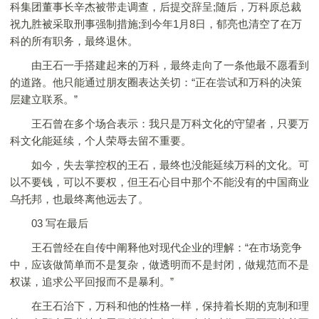
科集团董事长辛杰被带走调查，后提交辞呈;随后，万科原总裁
祝九胜被采取刑事强制措施;到今年1月8日，郁亮也清空了在万
科的所有职务，最终退休。
由王石一手搭建起来的万科，最终走向了一条他最不愿看到
的道路。他只能通过朋友圈表达关切：“正在尝试和万科的决策
层建立联系。”
王石曾在多个场合表示：我只是万科文化的守望者，只要万
科文化能延续，个人荣辱去留不重要。
如今，失去掌控权的王石，最终也没能延续万科的文化。可
以不要钱，可以不要权，但王石心目中那个不能没有的中国商业
乌托邦，也最终离他远去了。
03 写在最后
王石曾经在自传中阐释他对现代企业的理解：“在市场竞争
中，应该做简单而不是复杂，做透明而不是封闭，做规范而不是
权谋，追求公平回报而不是暴利。”
在王石治下，万科和他的性格一样，保持着长期的克制和理