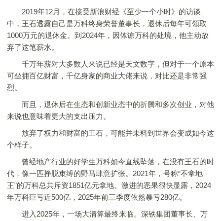
2019年12月，在接受新浪财经《至少一个小时》的访谈
中，王石透露自己是万科终身荣誉董事长，退休后每年可领取
1000万元的退休金。到2024年，因体谅万科的处境，他主动放
弃了这笔薪水。
千万年薪对大多数人来说已经是天文数字，但对于一个原本
可坐拥百亿财富，千亿身家的商业大佬来说，对比还是非常强
烈。
而且，退休后在生态和创新业态中的折腾和多次创业，对他
来说也意味着更大的支出压力。
放弃了权力和财富的王石，可能并未料到世界会变成如今这
个样子。
曾经地产行业的好学生万科如今直线坠落，在没有王石的时
代，像一匹挣脱束缚的野马肆意扩张。2021年，号称“不拿地
王”的万科总共斥资1851亿元拿地。激进的恶果很快显露，2024
年万科巨亏近500亿，2025年前三季度依然暴亏280亿。
进入2025年，一场大清算最终来临。深铁集团董事长、万