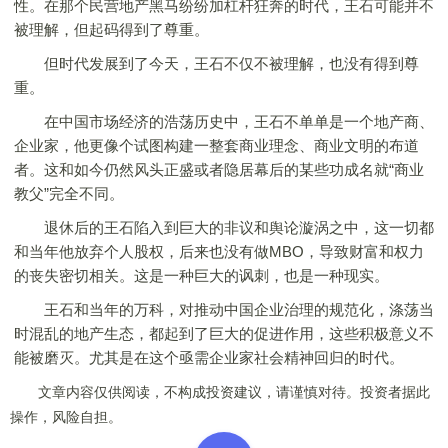
性。在那个民营地产黑马纷纷加杠杆狂奔的时代，王石可能并不
被理解，但起码得到了尊重。
但时代发展到了今天，王石不仅不被理解，也没有得到尊
重。
在中国市场经济的浩荡历史中，王石不单单是一个地产商、
企业家，他更像个试图构建一整套商业理念、商业文明的布道
者。这和如今仍然风头正盛或者隐居幕后的某些功成名就“商业
教父”完全不同。
退休后的王石陷入到巨大的非议和舆论漩涡之中，这一切都
和当年他放弃个人股权，后来也没有做MBO，导致财富和权力
的丧失密切相关。这是一种巨大的讽刺，也是一种现实。
王石和当年的万科，对推动中国企业治理的规范化，涤荡当
时混乱的地产生态，都起到了巨大的促进作用，这些积极意义不
能被磨灭。尤其是在这个亟需企业家社会精神回归的时代。
文章内容仅供阅读，不构成投资建议，请谨慎对待。投资者据此
操作，风险自担。