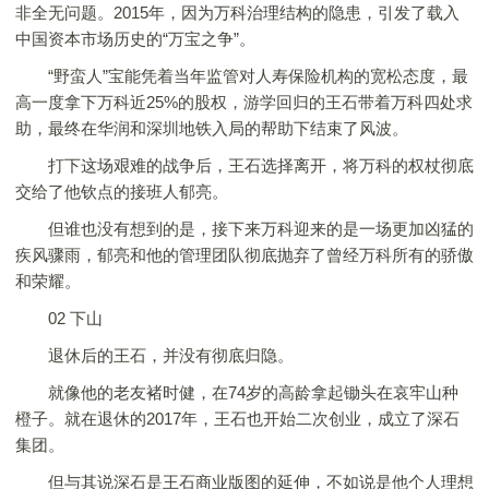
非全无问题。2015年，因为万科治理结构的隐患，引发了载入
中国资本市场历史的“万宝之争”。
“野蛮人”宝能凭着当年监管对人寿保险机构的宽松态度，最
高一度拿下万科近25%的股权，游学回归的王石带着万科四处求
助，最终在华润和深圳地铁入局的帮助下结束了风波。
打下这场艰难的战争后，王石选择离开，将万科的权杖彻底
交给了他钦点的接班人郁亮。
但谁也没有想到的是，接下来万科迎来的是一场更加凶猛的
疾风骤雨，郁亮和他的管理团队彻底抛弃了曾经万科所有的骄傲
和荣耀。
02 下山
退休后的王石，并没有彻底归隐。
就像他的老友褚时健，在74岁的高龄拿起锄头在哀牢山种
橙子。就在退休的2017年，王石也开始二次创业，成立了深石
集团。
但与其说深石是王石商业版图的延伸，不如说是他个人理想