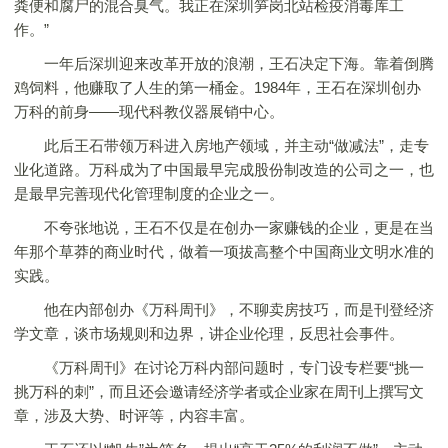
粪便和腐尸的混合臭气。我正在深圳笋岗北站检疫消毒库工
作。”
一年后深圳迎来改革开放的浪潮，王石决定下海。靠着倒腾
鸡饲料，他赚取了人生的第一桶金。1984年，王石在深圳创办
万科的前身——现代科教仪器展销中心。
此后王石带领万科进入房地产领域，并主动“做减法”，走专
业化道路。万科成为了中国最早完成股份制改造的公司之一，也
是最早完善现代化管理制度的企业之一。
不夸张地说，王石不仅是在创办一家赚钱的企业，更是在当
年那个草莽的商业时代，做着一项拔高整个中国商业文明水准的
实践。
他在内部创办《万科周刊》，不聊卖房技巧，而是刊登经济
学文章，谈市场规则和边界，讲企业伦理，反思社会事件。
《万科周刊》在讨论万科内部问题时，专门设专栏要“挑一
挑万科的刺”，而且还会邀请经济学者或企业家在周刊上撰写文
章，涉及大势、时评等，内容丰富‌。