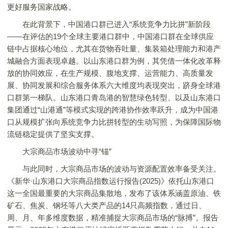
更好服务国家战略。
在此背景下，中国港口群已进入“系统竞争力比拼”新阶段
——在评估的19个全球主要港口群中，中国港口群在全球供应
链中占据核心地位，尤其在货物吞吐量、集装箱处理能力和港产
城融合方面表现卓越。以山东港口群为例，其凭借一体化改革释
放的协同效应，在生产规模、腹地支撑、运营能力、高质量发
展、协同发展和综合服务体系六大维度均表现突出，跻身全球港
口群第一梯队。山东港口青岛港的智慧绿色转型、以及山东港口
集团通过“山港通”等模式实现的跨港协作效率跃升，成为中国港
口从规模扩张向系统竞争力比拼转型的生动写照，为保障国际物
流链稳定提供了坚实支撑。
大宗商品市场波动中寻“锚”
与此同时，大宗商品市场的波动与资源配置效率备受关注。
《新华·山东港口大宗商品指数运行报告(2025)》依托山东港口
这一全国最重要的大宗商品集散地，发布了该体系涵盖原油、铁
矿石、焦炭、钢坯等八大类产品的14只高频指数，通过日、
周、月、年多维度数据，精准捕捉大宗商品市场的“脉搏”。报告