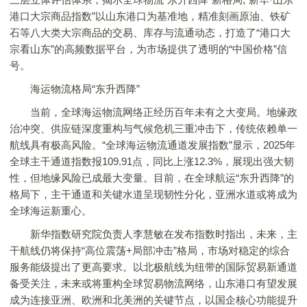
港口大宗商品指数”以山东港口为基准地，精准刻画原油、铁矿
石等八大类大宗商品的交易、库存与流通动态，打造了“港口大
宗看山东”的高频数据平台，为市场提供了透明的“中国价格”信
号。
海运物流格局“东升西降”
当前，全球海运物流网络正经历百年未有之大变局。地缘政
治冲突、供应链深度重构与气候危机三重冲击下，传统依赖单一
航线具有极高风险。“全球海运物流通道发展指数”显示，2025年
全球主干通道指数报109.91点，同比上涨12.3%，展现出强大韧
性，但地缘风险已成最大变量。目前，在全球航运“东升西降”的
格局下，主干通道和关键水道呈现韧性分化，亚洲水道或将成为
全球海运新重心。
新华指数研究院负责人李慧敏在发布指数时指出，未来，主
干航线仍将保持“高位震荡+局部冲击”格局，市场对稳定的综合
服务能级提出了更高要求。以北极航线为纽带的国际贸易新通道
备受关注，未来或将重构全球贸易物流网络，山东港口有望发展
成为连接亚洲、欧洲和北美洲的关键节点，以国企核心功能提升