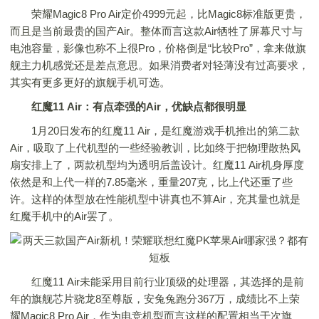
荣耀Magic8 Pro Air定价4999元起，比Magic8标准版更贵，
而且是当前最贵的国产Air。整体而言这款Air牺牲了屏幕尺寸与
电池容量，影像也称不上很Pro，价格倒是“比较Pro”，拿来做旗
舰主力机感觉还是差点意思。如果消费者对轻薄没有过高要求，
其实有更多更好的旗舰手机可选。
红魔11 Air：有点牵强的Air，优缺点都很明显
1月20日发布的红魔11 Air，是红魔游戏手机推出的第二款
Air，吸取了上代机型的一些经验教训，比如终于把物理散热风
扇安排上了，两款机型均为透明后盖设计。红魔11 Air机身厚度
依然是和上代一样的7.85毫米，重量207克，比上代还重了些
许。这样的体型放在性能机型中讲真也不算Air，充其量也就是
红魔手机中的Air罢了。
红魔11 Air未能采用目前行业顶级的处理器，其选择的是前
年的旗舰芯片骁龙8至尊版，安兔兔跑分367万，成绩比不上荣
耀Magic8 Pro Air，作为电竞机型而言这样的配置相当于次旗