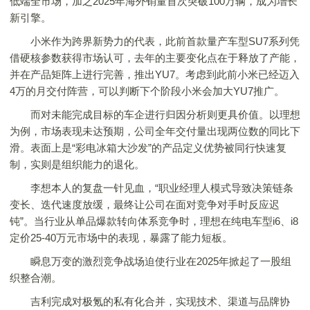
低端全市场，加之2025年海外销量首次突破100万辆，成为增长
新引擎。
小米作为跨界新势力的代表，此前首款量产车型SU7系列凭
借硬核参数获得市场认可，去年的主要变化点在于释放了产能，
并在产品矩阵上进行完善，推出YU7。考虑到此前小米已经迈入
4万的月交付阵营，可以判断下个阶段小米会加大YU7推广。
而对未能完成目标的车企进行归因分析则更具价值。以理想
为例，市场表现未达预期，公司全年交付量出现两位数的同比下
滑。表面上是“彩电冰箱大沙发”的产品定义优势被同行快速复
制，实则是组织能力的退化。
李想本人的复盘一针见血，“职业经理人模式导致决策链条
变长、迭代速度放缓，最终让公司在面对竞争对手时反应迟
钝”。当行业从单品爆款转向体系竞争时，理想在纯电车型i6、i8
定价25-40万元市场中的表现，暴露了能力短板。
瞬息万变的激烈竞争战场迫使行业在2025年掀起了一股组
织整合潮。
吉利完成对极氪的私有化合并，实现技术、渠道与品牌协