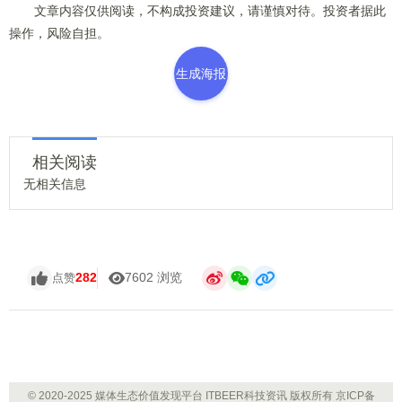
文章内容仅供阅读，不构成投资建议，请谨慎对待。投资者据此
操作，风险自担。
生成海报
相关阅读
无相关信息
282
7602 浏览
点赞
© 2020-2025 媒体生态价值发现平台 ITBEER科技资讯 版权所有
京ICP备