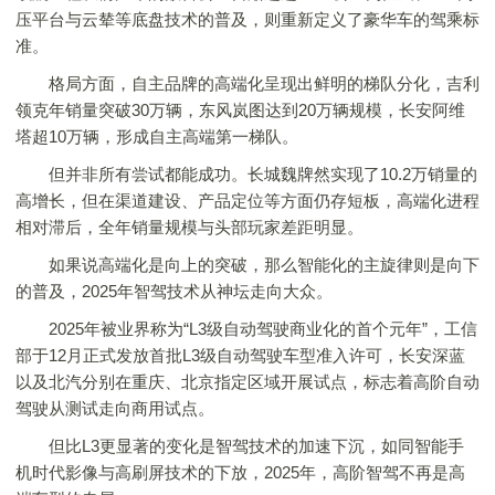
压平台与云辇等底盘技术的普及，则重新定义了豪华车的驾乘标
准。
格局方面，自主品牌的高端化呈现出鲜明的梯队分化，吉利
领克年销量突破30万辆，东风岚图达到20万辆规模，长安阿维
塔超10万辆，形成自主高端第一梯队。
但并非所有尝试都能成功。长城魏牌然实现了10.2万销量的
高增长，但在渠道建设、产品定位等方面仍存短板，高端化进程
相对滞后，全年销量规模与头部玩家差距明显。
如果说高端化是向上的突破，那么智能化的主旋律则是向下
的普及，2025年智驾技术从神坛走向大众。
2025年被业界称为“L3级自动驾驶商业化的首个元年”，工信
部于12月正式发放首批L3级自动驾驶车型准入许可，长安深蓝
以及北汽分别在重庆、北京指定区域开展试点，标志着高阶自动
驾驶从测试走向商用试点。
但比L3更显著的变化是智驾技术的加速下沉，如同智能手
机时代影像与高刷屏技术的下放，2025年，高阶智驾不再是高