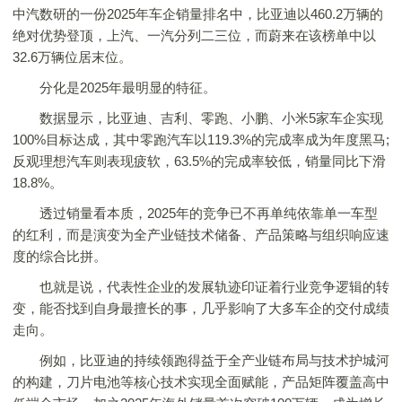
中汽数研的一份2025年车企销量排名中，比亚迪以460.2万辆的
绝对优势登顶，上汽、一汽分列二三位，而蔚来在该榜单中以
32.6万辆位居末位。
分化是2025年最明显的特征。
数据显示，比亚迪、吉利、零跑、小鹏、小米5家车企实现
100%目标达成，其中零跑汽车以119.3%的完成率成为年度黑马;
反观理想汽车则表现疲软，63.5%的完成率较低，销量同比下滑
18.8%。
透过销量看本质，2025年的竞争已不再单纯依靠单一车型
的红利，而是演变为全产业链技术储备、产品策略与组织响应速
度的综合比拼。
也就是说，代表性企业的发展轨迹印证着行业竞争逻辑的转
变，能否找到自身最擅长的事，几乎影响了大多车企的交付成绩
走向。
例如，比亚迪的持续领跑得益于全产业链布局与技术护城河
的构建，刀片电池等核心技术实现全面赋能，产品矩阵覆盖高中