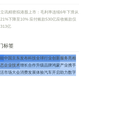
立讯精密拟港股上市：毛利率连续6年下滑从
21%下降至10% 应付账款530亿应收账款仅
313亿
门标签
能
中国
京东
发布
科技
全球
行业
创新
服务
亮相
态
企业
技术
增长
合作
升级
品牌
鸿蒙
产业
携手
活
市场
大会
消费
发展
体验
汽车
开启
助力
数字