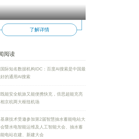
了解详情
闻阅读
国际知名数据机构IDC：百度AI搜索是中国最
好的通用AI搜索
既能安全航旅又能便携快充，倍思超能充亮
相京杭两大枢纽机场
基康技术受邀参加第2届智慧抽水蓄能电站大
会暨水电智能运维及人工智能大会、抽水蓄
能电站在建、新建大会