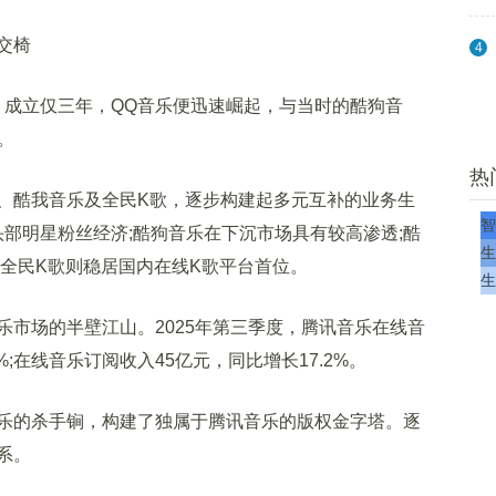
交椅
4
成立仅三年，QQ音乐便迅速崛起，与当时的酷狗音
。
热
酷我音乐及全民K歌，逐步构建起多元互补的业务生
智
部明星粉丝经济;酷狗音乐在下沉市场具有较高渗透;酷
生
;全民K歌则稳居国内在线K歌平台首位。
生
场的半壁江山。2025年第三季度，腾讯音乐在线音
2%;在线音乐订阅收入45亿元，同比增长17.2%。
的杀手锏，构建了独属于腾讯音乐的版权金字塔。逐
系。