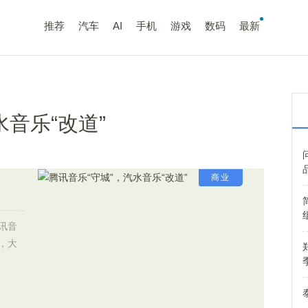
推荐
汽车
AI
手机
游戏
数码
最新
水音乐“改道”
商业
讯音
，大