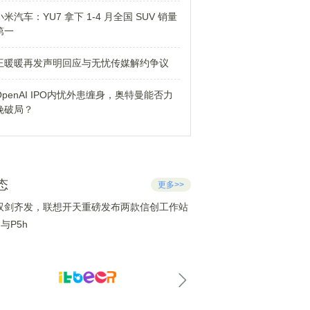
小米汽车：YU7 拿下 1-4 月全国 SUV 销量
第一
王暖暖再发声明回应与无忧传媒解约争议
OpenAI IPO内忧外患缠身，奥特曼能否力
挽破局？
态
更多>>