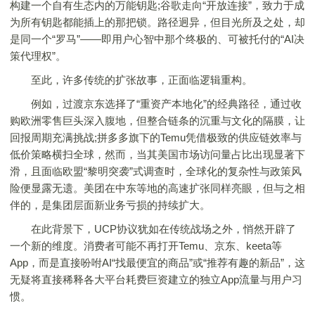
构建一个自有生态内的万能钥匙;谷歌走向“开放连接”，致力于成
为所有钥匙都能插上的那把锁。路径迥异，但目光所及之处，却
是同一个“罗马”——即用户心智中那个终极的、可被托付的“AI决
策代理权”。
至此，许多传统的扩张故事，正面临逻辑重构。
例如，过渡京东选择了“重资产本地化”的经典路径，通过收
购欧洲零售巨头深入腹地，但整合链条的沉重与文化的隔膜，让
回报周期充满挑战;拼多多旗下的Temu凭借极致的供应链效率与
低价策略横扫全球，然而，当其美国市场访问量占比出现显著下
滑，且面临欧盟“黎明突袭”式调查时，全球化的复杂性与政策风
险便显露无遗。美团在中东等地的高速扩张同样亮眼，但与之相
伴的，是集团层面新业务亏损的持续扩大。
在此背景下，UCP协议犹如在传统战场之外，悄然开辟了
一个新的维度。消费者可能不再打开Temu、京东、keeta等
App，而是直接吩咐AI“找最便宜的商品”或“推荐有趣的新品”，这
无疑将直接稀释各大平台耗费巨资建立的独立App流量与用户习
惯。