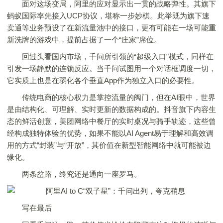
面对这场变局，阿里的应对显示出一贯的战略弹性。其旗下
蚂蚁国际率先接入UCP协议，堪称一步妙棋。此举既为旗下速
卖通等业务预设了在新流量池中的接口，更有可能在一场可能重
新洗牌的游戏中，提前占据了一个“庄家”席位。
回过头看国内市场，千问所引领的“超级入口”模式，同样在
引发一场静默的连锁反应。当千问试图用一个对话框调度一切，
它实质上也是在弱化各个垂直App作为独立入口的必要性。
传统电商的核心权力是掌控流量的阀门，但在AI眼中，世界
是由结构化、可理解、实时更新的数据构成的。抖音旗下内容生
态的鲜活创意，美团网络中餐厅的实时桌况与骑手轨迹，这些曾
经构成独特体验的优势，如果不能以AI Agent易于理解和高效调
用的方式“封装”与“开放”，其价值在新型智能网络中就可能被边
缘化。
两条岔路，终究还是通向一座罗马。
写在最后