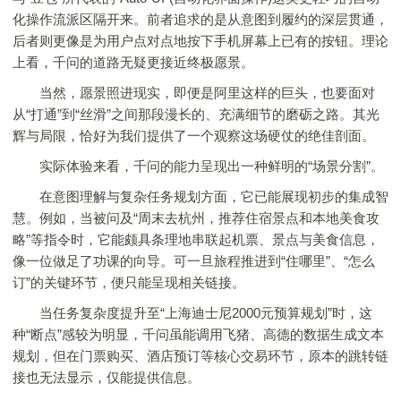
化操作流派区隔开来。前者追求的是从意图到履约的深层贯通，
后者则更像是为用户点对点地按下手机屏幕上已有的按钮。理论
上看，千问的道路无疑更接近终极愿景。
当然，愿景照进现实，即便是阿里这样的巨头，也要面对
从“打通”到“丝滑”之间那段漫长的、充满细节的磨砺之路。其光
辉与局限，恰好为我们提供了一个观察这场硬仗的绝佳剖面。
实际体验来看，千问的能力呈现出一种鲜明的“场景分割”。
在意图理解与复杂任务规划方面，它已能展现初步的集成智
慧。例如，当被问及“周末去杭州，推荐住宿景点和本地美食攻
略”等指令时，它能颇具条理地串联起机票、景点与美食信息，
像一位做足了功课的向导。可一旦旅程推进到“住哪里”、“怎么
订”的关键环节，便只能呈现相关链接。
当任务复杂度提升至“上海迪士尼2000元预算规划”时，这
种“断点”感较为明显，千问虽能调用飞猪、高德的数据生成文本
规划，但在门票购买、酒店预订等核心交易环节，原本的跳转链
接也无法显示，仅能提供信息。