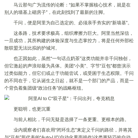
马云那句广为流传的论断：“如果不掌握核心技术，就是在
别人的墙基上砌房子”，在此刻找到了最新的注脚。
千问，便是阿里为自己选定的、必须亲手夯实的“新墙基”。
这条路，技术要求极高，组织摩擦力巨大。阿里当然深信，
一旦成功，其所构建的体验深度与生态掌控力，将是任何外部松
散联盟无法比拟的护城河。
也正因如此，虽然“一句话点奶茶”这类功能并非千问独创，
但它激起的声浪却最为具体。美团“小美”、字节“豆包”都曾演示
过类似能力，但它们或止于功能尝试，或受困于生态权限。千问
的不同在于，它从诞生之日起，就不是一个部门的产品，而是一
个背负着集团级“政治任务”的战略枢纽。
更聪明，也更沉重
与前人相比，千问无疑是选择了一条更重、更根本的路。
业内观察者们喜欢用“闭环生态”来定义千问的路径，并将其
与“豆包”所代表的“Auto-UI”(自动化界面操作)这类更轻巧的自动