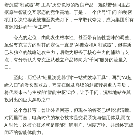
着沉重“浏览器”与“工具”历史包袱的改良产品，难以带领阿里占
据原生智能交互形态的竞争高地。于是，一个代号“千问”的秘密
项目以决绝姿态被推至聚光灯下，一举取代夸克，成为集团所有
资源倾斜的“一号工程”。
夸克的定位，由此发生根本性、甚至带有牺牲意味的调整。
虽然夸克官方的对其的定位一直是“AI搜索和AI浏览器”，但实质
已从独立的战略进攻主力，后撤为服务于核心主力的辅助与支
点，有分析认为夸克正从独立产品转向为“千问”服务的流量入
口。
至此，历经从“轻量浏览器”到“一站式效率工具”，再到“AI超
级入口”的漫长攀登后，夸克在触及巅峰的刹那转身退入幕后，
将代表未来与主权的“智能中枢”C位，让予千问，沉默地站在其
投射出的巨大黑影之中。
这个急转弯，曾让外界困惑，但现在的答案已经逐渐清晰。
对阿里而言，电商时代的核心技术是交易系统与信用体系;而在
AI时代，这核心技术就是能够理解用户、调度万物、并最终完成
闭环的智能体能力。