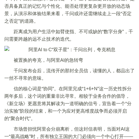
否具备真正的记忆与个性化、能否处理更复杂更开放的动态场
景，从演示和体验结果来看，千问或许还需继续走上一段“否定
之否定”的道路。
距离成为用户生活中如臂使指、不可或缺的“数字分身”，千
问需要跨越的远不止技术的迭代。
被置换的夸克，与阿里AI的急转弯
千问发布会后，流传开的那封全员信，读懂的人，都品出了
一丝不寻常的意味。
信的核心词是“协同”。在阿里完成“1+6+N”这一历史性拆分
两年多后，这个词的重量非比寻常。相较于业务合作的倡导，
《新立场》更愿意将其解读为一道明确的信号，宣告着一个“分
治实验”阶段的结束，和一个为应对更高维度战争而必须开启
的“聚合时代”。
市场曾担忧阿里会分崩离析，但这封信表明，当面对AI这
一“最高战略”时，所有独立王国的大门必须向一个中心打开——