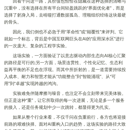
回看千问这一路，其价值也恰恰在隐藏在这种选择的清晰与
沉重中，没有选择在所有平台间轻盈跳跃的“界面优化者”，而是
选择了躬身入局，去啃噬打通数据孤岛、理顺组织经络这块最硬
的骨头。
因此，我们倒也不必急于用“革命性”或“颠覆性”来评判。它
就如一个标志，背后是中国互联网巨头在AI的“应用深水区”进行
的一次庞大、复杂的工程学实验。
这场实验，一方面验证了以意志驱动内部生态向AI核心汇聚
的路径是可行的;另一方面，场景连贯性、个性化记忆、生态利
益再平衡的不足也在浮现。而其中所折射的，是一道需要持续投
入成本、耐力和智慧才能从“功能整合”到“智能涌现”、从“可
用”到“卓越”实现跨越的鸿沟。
实验难免伴随摩擦与噪音，也注定不会立刻带来完美体验。
但正是这种“重”，让它所取得的每一次进展，无论是多一个服务
的接入，还是任务规划中少一次跳转，都显得更为扎实。
如果从整个行业来看，不仅千问在负重前行，各方也将迎接
前路的艰难抉择。面对AI重构入口的趋势，这场实验的路径大致