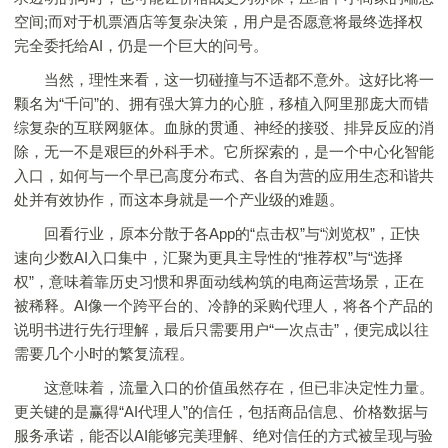
空间;而对于机票酒店等复杂决策，用户是否愿意将最终选择权
完全委托给AI，仍是一个巨大的问号。
当然，理性来看，这一切碰撞与不适都不意外。这好比将一
颗名为“千问”的、拥有强大算力的心脏，移植入阿里那庞大而错
综复杂的互联网躯体。血脉的贯通、神经的接驳、排异反应的消
除，无一不是艰巨的外科手术。它所探索的，是一个中心化智能
入口，如何与一个早已高度分布式、各自为营的应用生态和谐共
处并有效协作，而这本身就是一个产业级的难题。
回看行业，原本分散于各App的“点击权”与“浏览权”，正快
速向少数AI入口集中，汇聚为更具主导性的“推荐权”与“选择
权”，意味着靠历史习惯和界面动线构筑的电商运营场景，正在
被稀释。AI像一个跨平台的、冷静的采购代理人，将各个产品的
说明书进行先行理解，最后只需要用户“一次点击”，便完成以往
需要几个小时的繁复流程。
这意味着，流量入口的价值虽然存在，但已非决定性力量。
更关键的是赢得“AI代理人”的信任，包括商品信息、价格数据与
服务承诺，能否以AI能够完美理解、绝对信任的方式被呈现与验