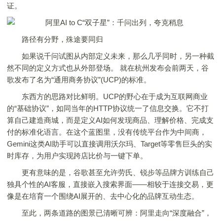
证。
路径有分野，殊途要同归
如果说千问试图从内部定义未来，那么几乎同时，另一种截
然不同的定义方式也从外部登场。 就在杭州发布会前两天，谷
歌发布了名为“通用商务协议”(UCP)的标准。
东西方的思路对比鲜明。UCP的野心在于成为互联网商业
的“基础协议”，如同当年的HTTP协议统一了信息交换。它不打
算自己建造商城，而是定义AI如何发现商品、理解价格、完成支
付的标准化语言。在这个蓝图里，没有传统平台作为中间商，
Gemini这类AI助手可以直接调用沃尔玛、Target等零售巨头的实
时库存，为用户实现跨店比价与一键下单。
更有意味的是，谷歌甚至允许劳氏、锐步等品牌方训练自己
独具个性的AI客服，直接嵌入搜索界面——相较于连接交易，更
像是在培育一个围绕AI展开的、去中心化的品牌互动生态。
至此，两条道路的图景已清晰可辨：阿里走向“深度融合”，