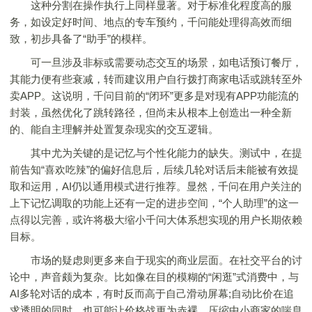
这种分割在操作执行上同样显著。对于标准化程度高的服
务，如设定好时间、地点的专车预约，千问能处理得高效而细
致，初步具备了“助手”的模样。
可一旦涉及非标或需要动态交互的场景，如电话预订餐厅，
其能力便有些衰减，转而建议用户自行拨打商家电话或跳转至外
卖APP。这说明，千问目前的“闭环”更多是对现有APP功能流的
封装，虽然优化了跳转路径，但尚未从根本上创造出一种全新
的、能自主理解并处置复杂现实的交互逻辑。
其中尤为关键的是记忆与个性化能力的缺失。测试中，在提
前告知“喜欢吃辣”的偏好信息后，后续几轮对话后未能被有效提
取和运用，AI仍以通用模式进行推荐。显然，千问在用户关注的
上下记忆调取的功能上还有一定的进步空间，“个人助理”的这一
点得以完善，或许将极大缩小千问大体系想实现的用户长期依赖
目标。
市场的疑虑则更多来自于现实的商业层面。在社交平台的讨
论中，声音颇为复杂。比如像在目的模糊的“闲逛”式消费中，与
AI多轮对话的成本，有时反而高于自己滑动屏幕;自动比价在追
求透明的同时，也可能让价格战更为赤裸，压缩中小商家的喘息