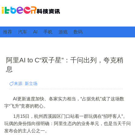
推荐
汽车
AI
手机
游戏
数码
阿里AI to C“双子星”：千问出列，夸克稍
息
来源: 新立场
AI更新速度加快、各家实力相当，“占据先机”成了这场数
字“飞升”竞赛的靶心。
1月15日，杭州西溪园区门口站着一群玩偶在“招呼客人”。
玩偶的身份指向很明确：阿里生态内的业务单元，也是当天千问
发布会的主人公之一。