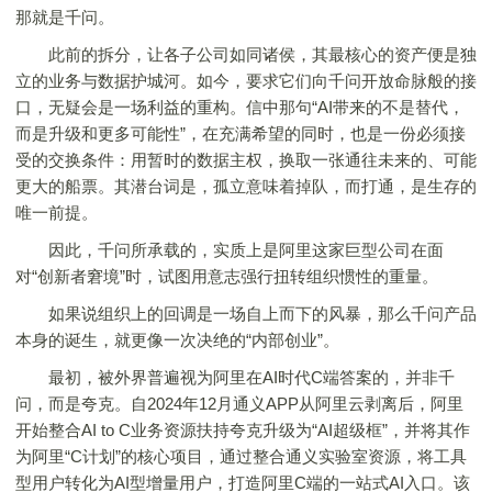
那就是千问。
此前的拆分，让各子公司如同诸侯，其最核心的资产便是独
立的业务与数据护城河。如今，要求它们向千问开放命脉般的接
口，无疑会是一场利益的重构。信中那句“AI带来的不是替代，
而是升级和更多可能性”，在充满希望的同时，也是一份必须接
受的交换条件：用暂时的数据主权，换取一张通往未来的、可能
更大的船票。其潜台词是，孤立意味着掉队，而打通，是生存的
唯一前提。
因此，千问所承载的，实质上是阿里这家巨型公司在面
对“创新者窘境”时，试图用意志强行扭转组织惯性的重量。
如果说组织上的回调是一场自上而下的风暴，那么千问产品
本身的诞生，就更像一次决绝的“内部创业”。
最初，被外界普遍视为阿里在AI时代C端答案的，并非千
问，而是夸克。自2024年12月通义APP从阿里云剥离后，阿里
开始整合AI to C业务资源扶持夸克升级为“AI超级框”，并将其作
为阿里“C计划”的核心项目，通过整合通义实验室资源，将工具
型用户转化为AI型增量用户，打造阿里C端的一站式AI入口。该