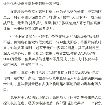
计划优先级也被提升至阿里最高层级。
在那段属于夸克的高光时刻，作为吴泳铭的爱将，夸克与阿
里云、钉钉等团队深度合作，打通“云+模型+入口”闭环，成为迎
战豆包、元宝的“排头兵”。甚至捕获了搜狐创始人张朝阳的高度
评价，公开称赞其深度思考能力。
但“全村的希望”并不好扛。夸克在升级为“AI超级框”后挑战
不断。例如所有搜索均需先经历一轮AI生成回答，再展示传统结
果，影响效率;同时，起家于无广告搜索和网盘，其工具属性已
深入用户心智。据《晚点》数据，夸克2025年的DAU稳定在
5000万量级，但其AI功能使用率不足两成，近八成时长仍牢牢
锁在网盘、扫描等工具上。
同期，随着豆包月活超过1.5亿并接入抖音商城结构化电商
信息，在护肤、家电、旅游等场景中直接嵌入可点击购买的商品
卡片时，意味着抖音已在实质上构建起AI驱动的新内容与电商入
口。
竞争对手迅猛的闭环能力，急剧放大了阿里对失去未来入口
控制权的焦虑。经历战略摇摆后，内部逐渐形成共识，一个背负