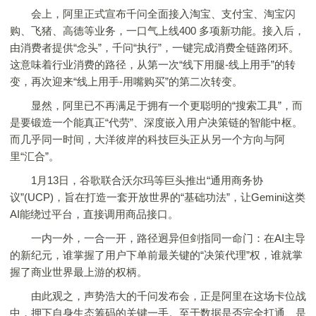
会上，阿里正式宣布千问全面接入淘宝、支付宝、淘宝闪
购、飞猪、高德等业务，一口气上线400 多项新功能。接入后，
由消费者提供“念头”，千问“执行”，一键完成消费全链路闭环。
这意味着行业消费的路径，从第一次“线下用腿-线上用手”的转
变，再次迎来“线上用手-用嘴购买”的第二次转变。
显然，阿里已不再满足于拥有一个更聪明的“搜索工具”，而
是要锻造一个能真正“代劳”、深度嵌入用户决策链的智能中枢。
而几乎同一时间，大洋彼岸的科技巨头正从另一个方向与阿
里“汇合”。
1月13日，谷歌联合沃尔玛等巨头推出“通用商务协
议”(UCP)，旨在打造一套开放世界的“基础功法”，让Gemini这类
AI能绕过平台，直接调用商品接口。
一内一外，一合一开，路径迥异但剑指同一命门：在AI主导
的新纪元，谁掌握了用户下单前最关键的“决策代理”权，谁就掌
握了商业世界最上游的权柄。
由此观之，声势浩大的千问发布会，正是阿里在这场卡位战
中，押下自身生态筹码的关键一手。至于数据是否完全打通、是