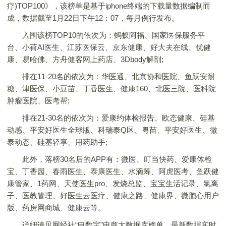
疗)TOP100》，该榜单是基于iphone终端的下载量数据编制而
成，数据截至1月22日下午12：07，每月例行发布。
入围该榜TOP10的依次为：蚂蚁阿福、国家医保服务平
台、小荷AI医生、江苏医保云、京东健康、好大夫在线、优健
康、易哈佛、方舟健客网上药店、3Dbody解剖;
排在11-20名的依次为：华医通、北京协和医院、鱼跃安耐
糖、津医保、小豆苗、丁香医生、健康160、北医三院、医科院
肿瘤医院、医考帮;
排在21-30名的依次为：爱康约体检报告、欧态健康、硅基
动感、平安好医生全球版、科瑞泰Q区、粤苗、平安好医生、微
泰动态、硅基轻享、用药助手;
此外，落榜30名后的APP有：微医、叮当快药、爱康体检
宝、丁香园、春雨医生、泰康医生、水滴筹、阿虎医考、鱼跃健
康管家、1药网、天使医生pro、发烧总监、宝宝生活记录、氯离
子、医教管理、好医生云医疗、健康之路、健康界、微胞心用户
版、药房网商城、健康云等。
详细请见网经社“电数宝”电商大数据库榜单，最新数据实时