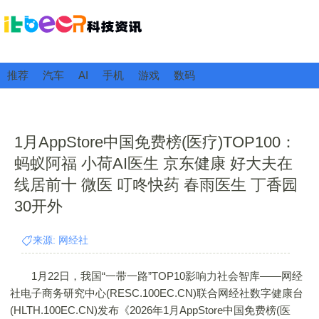
推荐
汽车
AI
手机
游戏
数码
1月AppStore中国免费榜(医疗)TOP100：
蚂蚁阿福 小荷AI医生 京东健康 好大夫在
线居前十 微医 叮咚快药 春雨医生 丁香园
30开外
来源: 网经社
1月22日，我国“一带一路”TOP10影响力社会智库——网经
社电子商务研究中心(RESC.100EC.CN)联合网经社数字健康台
(HLTH.100EC.CN)发布《2026年1月AppStore中国免费榜(医