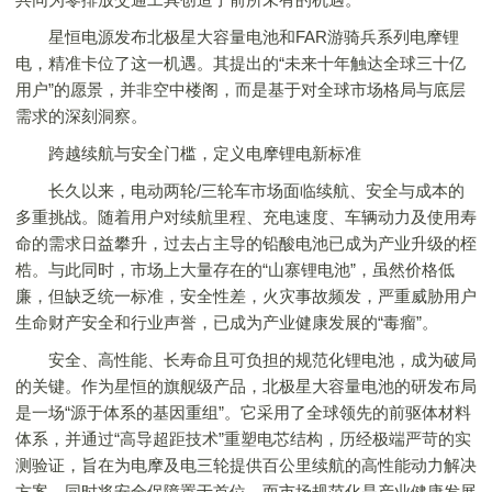
星恒电源发布北极星大容量电池和FAR游骑兵系列电摩锂
电，精准卡位了这一机遇。其提出的“未来十年触达全球三十亿
用户”的愿景，并非空中楼阁，而是基于对全球市场格局与底层
需求的深刻洞察。
跨越续航与安全门槛，定义电摩锂电新标准
长久以来，电动两轮/三轮车市场面临续航、安全与成本的
多重挑战。随着用户对续航里程、充电速度、车辆动力及使用寿
命的需求日益攀升，过去占主导的铅酸电池已成为产业升级的桎
梏。与此同时，市场上大量存在的“山寨锂电池”，虽然价格低
廉，但缺乏统一标准，安全性差，火灾事故频发，严重威胁用户
生命财产安全和行业声誉，已成为产业健康发展的“毒瘤”。
安全、高性能、长寿命且可负担的规范化锂电池，成为破局
的关键。作为星恒的旗舰级产品，北极星大容量电池的研发布局
是一场“源于体系的基因重组”。它采用了全球领先的前驱体材料
体系，并通过“高导超距技术”重塑电芯结构，历经极端严苛的实
测验证，旨在为电摩及电三轮提供百公里续航的高性能动力解决
方案，同时将安全保障置于首位。而市场规范化是产业健康发展