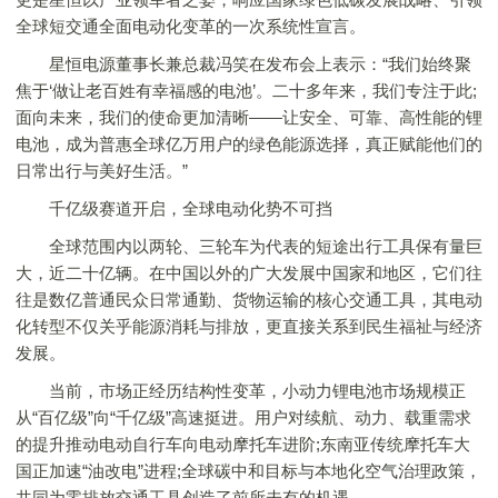
全球短交通全面电动化变革的一次系统性宣言。
星恒电源董事长兼总裁冯笑在发布会上表示：“我们始终聚
焦于‘做让老百姓有幸福感的电池’。二十多年来，我们专注于此;
面向未来，我们的使命更加清晰——让安全、可靠、高性能的锂
电池，成为普惠全球亿万用户的绿色能源选择，真正赋能他们的
日常出行与美好生活。”
千亿级赛道开启，全球电动化势不可挡
全球范围内以两轮、三轮车为代表的短途出行工具保有量巨
大，近二十亿辆。在中国以外的广大发展中国家和地区，它们往
往是数亿普通民众日常通勤、货物运输的核心交通工具，其电动
化转型不仅关乎能源消耗与排放，更直接关系到民生福祉与经济
发展。
当前，市场正经历结构性变革，小动力锂电池市场规模正
从“百亿级”向“千亿级”高速挺进。用户对续航、动力、载重需求
的提升推动电动自行车向电动摩托车进阶;东南亚传统摩托车大
国正加速“油改电”进程;全球碳中和目标与本地化空气治理政策，
共同为零排放交通工具创造了前所未有的机遇。