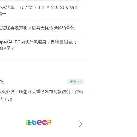
小米汽车：YU7 拿下 1-4 月全国 SUV 销量
第一
王暖暖再发声明回应与无忧传媒解约争议
OpenAI IPO内忧外患缠身，奥特曼能否力
挽破局？
态
更多>>