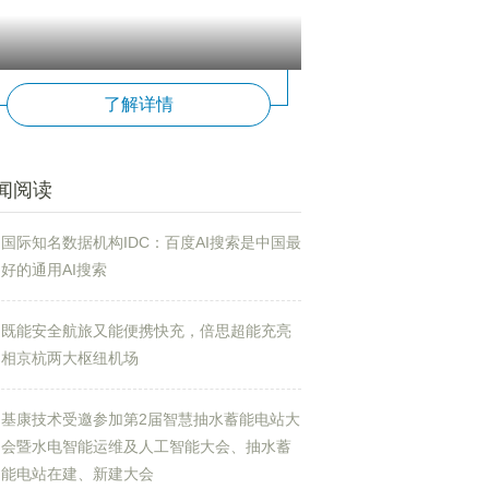
了解详情
闻阅读
国际知名数据机构IDC：百度AI搜索是中国最
好的通用AI搜索
既能安全航旅又能便携快充，倍思超能充亮
相京杭两大枢纽机场
基康技术受邀参加第2届智慧抽水蓄能电站大
会暨水电智能运维及人工智能大会、抽水蓄
能电站在建、新建大会