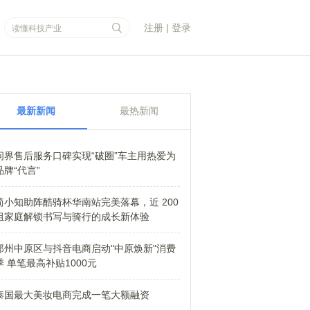
注册
|
登录
最新新闻
最热新闻
问界售后服务口碑实现“破圈”车主用热爱为
品牌“代言”
简小知助阵酷骑杯华南站完美落幕，近 200
组家庭解锁书写与骑行的成长新体验
郑州中原区与抖音电商启动"中原焕新"消费
季 单笔最高补贴1000元
泰国最大美妆电商完成一笔大额融资