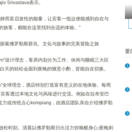
v Srivastava表示。
静而富启发性的能量，让宾客一抵达便能感到自在与
的旅客，都能在这里找到合适的体验。”
要
ern”设计理念，客房内划分为工作、休闲与睡眠三大区
1
从白天的轻松会面到夜晚的惬意小酌，皆能自在切换。
tions”全球理念，酒店特别打造富有意义的在地体验。每周
2
l活动，邀请宾客透过本地文化与风味进行交流。例如在拉布安巴
巧克力或传统点心kompiang，由酒店团队亲自介绍佛罗勒
3
松时刻。清晨以佛罗勒斯日出活力饮唤醒身心;夜晚则