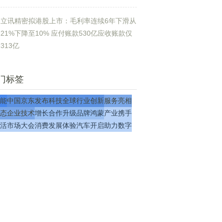
立讯精密拟港股上市：毛利率连续6年下滑从
21%下降至10% 应付账款530亿应收账款仅
313亿
门标签
能
中国
京东
发布
科技
全球
行业
创新
服务
亮相
态
企业
技术
增长
合作
升级
品牌
鸿蒙
产业
携手
活
市场
大会
消费
发展
体验
汽车
开启
助力
数字