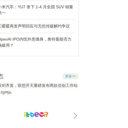
小米汽车：YU7 拿下 1-4 月全国 SUV 销量
第一
王暖暖再发声明回应与无忧传媒解约争议
OpenAI IPO内忧外患缠身，奥特曼能否力
挽破局？
态
更多>>