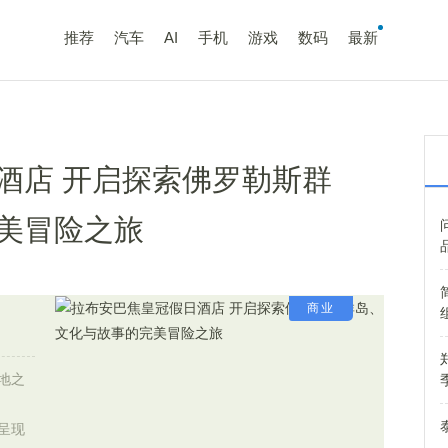
推荐
汽车
AI
手机
游戏
数码
最新
酒店 开启探索佛罗勒斯群
美冒险之旅
商业
地之
客呈现