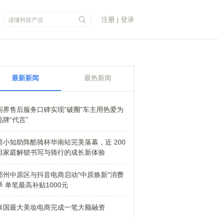
注册
|
登录
最新新闻
最热新闻
问界售后服务口碑实现“破圈”车主用热爱为
品牌“代言”
简小知助阵酷骑杯华南站完美落幕，近 200
组家庭解锁书写与骑行的成长新体验
郑州中原区与抖音电商启动"中原焕新"消费
季 单笔最高补贴1000元
泰国最大美妆电商完成一笔大额融资