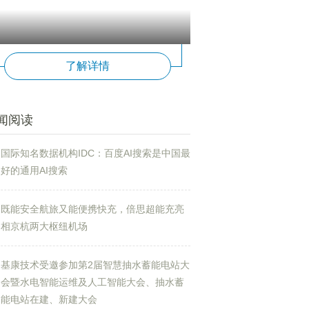
了解详情
闻阅读
国际知名数据机构IDC：百度AI搜索是中国最
好的通用AI搜索
既能安全航旅又能便携快充，倍思超能充亮
相京杭两大枢纽机场
基康技术受邀参加第2届智慧抽水蓄能电站大
会暨水电智能运维及人工智能大会、抽水蓄
能电站在建、新建大会