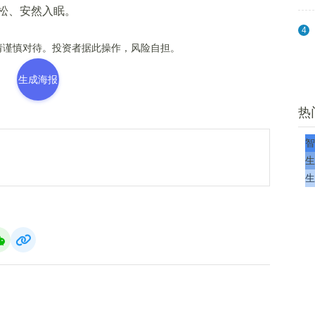
松、安然入眠。
4
谨慎对待。投资者据此操作，风险自担。
生成海报
热
智
生
生