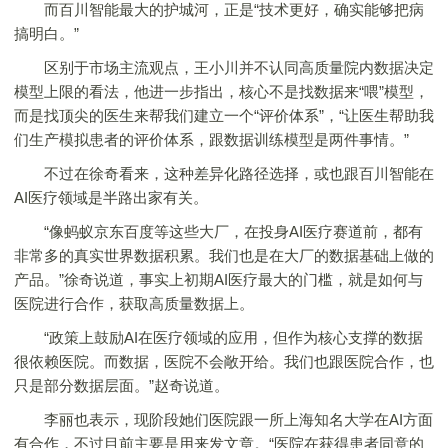
而百川智能最大的护城河，正是“技术更好，确实能够把病
搞明白。”
区别于市场主流观点，王小川并不认同高质量院内数据决定
模型上限的看法，他进一步指出，核心不是找数据来“喂”模型，
而是找顶尖的医生来帮我们建立一个“评价体系”，“让医生帮助我
们生产模拟患者的评价体系，跟数据训练模型是两件事情。”
不过在徐奇看来，这种差异化路径选择，或也跟百川智能在
AI医疗领域是半路出家有关。
“像蚂蚁京东百度等这些大厂，在投身AI医疗赛道前，都有
非常多的真实世界数据积累。我们也是在大厂的数据基础上做的
产品。”徐奇说道，事实上初期AI医疗最大的门槛，就是如何与
医院进行合作，获取高质量数据上。
“政策上鼓励AI在医疗领域的应用，但作为核心支撑的数据
很依赖医院。而数据，医院不会敞开给。我们也跟医院合作，也
只是部分数据层面。”赵奇说道。
李丽也表示，现阶段她们医院跟一所上海知名大学在AI方面
有合作，不过目前主要是用来发文章。“医院在获得患者同意的