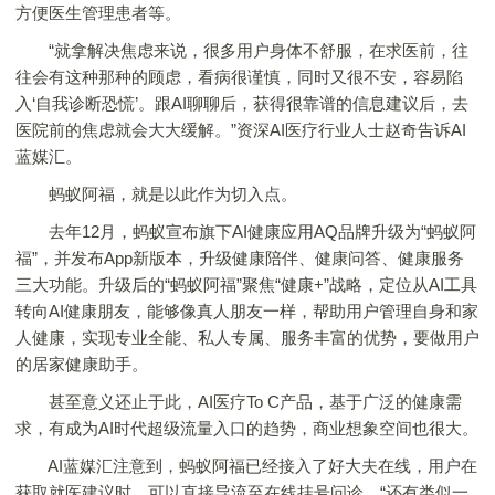
方便医生管理患者等。
“就拿解决焦虑来说，很多用户身体不舒服，在求医前，往
往会有这种那种的顾虑，看病很谨慎，同时又很不安，容易陷
入‘自我诊断恐慌’。跟AI聊聊后，获得很靠谱的信息建议后，去
医院前的焦虑就会大大缓解。”资深AI医疗行业人士赵奇告诉AI
蓝媒汇。
蚂蚁阿福，就是以此作为切入点。
去年12月，蚂蚁宣布旗下AI健康应用AQ品牌升级为“蚂蚁阿
福”，并发布App新版本，升级健康陪伴、健康问答、健康服务
三大功能。升级后的“蚂蚁阿福”聚焦“健康+”战略，定位从AI工具
转向AI健康朋友，能够像真人朋友一样，帮助用户管理自身和家
人健康，实现专业全能、私人专属、服务丰富的优势，要做用户
的居家健康助手。
甚至意义还止于此，AI医疗To C产品，基于广泛的健康需
求，有成为AI时代超级流量入口的趋势，商业想象空间也很大。
AI蓝媒汇注意到，蚂蚁阿福已经接入了好大夫在线，用户在
获取就医建议时，可以直接导流至在线挂号问诊。“还有类似一