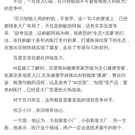
不过，一旦投入C端，百川智能就不可避免地卷入到跟大厂
的竞争中。
“百川智能入局的时机，不算早。这一To C的赛道上，已经
都很多大厂布局了，不仅是蚂蚁的阿福，还有京东百度等
等。”赵奇说道，以蚂蚁阿福为例，很典型的“生态+流量”的打
法，依托蚂蚁十多年的医疗支付积累，打通医保结算下的生态，
在推出后很快就实现了爆发，走在了市场To C的前列。
百度京东也都在持续发力。
AI蓝媒汇了解到，百度将AI健康管家升级为文心健康管家，
拓展至多场景入口;京东健康早就推出AI智能体“康康”，整合问
诊、检测与购药流程，以及发布了“AI京医”、“知医”等产品，显
然AI医疗，已经是大厂竞逐的火热战场。
对于百川而言，这些都是需要直面的强劲竞争对手。
但王小川，依旧很有信心。
一方面，他认为，大创新靠小厂，小创新靠大厂，另一方
面，他表示，医疗这个领域，用户一定会选技术最牛的那个。