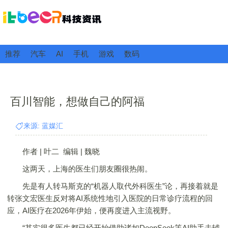
推荐
汽车
AI
手机
游戏
数码
百川智能，想做自己的阿福
来源: 蓝媒汇
作者 | 叶二 编辑 | 魏晓
这两天，上海的医生们朋友圈很热闹。
先是有人转马斯克的“机器人取代外科医生”论，再接着就是
转张文宏医生反对将AI系统性地引入医院的日常诊疗流程的回
应，AI医疗在2026年伊始，便再度进入主流视野。
“其实很多医生都已经开始借助诸如DeepSeek等AI助手去辅