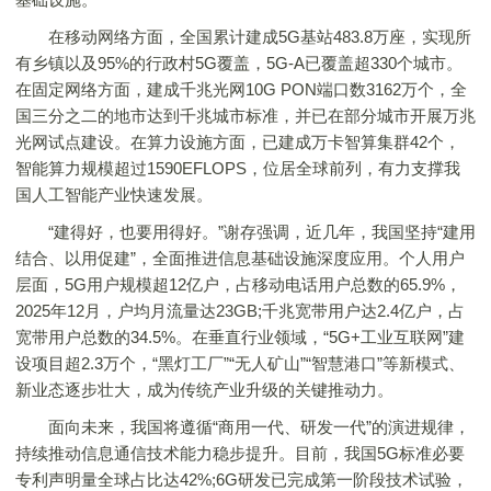
在移动网络方面，全国累计建成5G基站483.8万座，实现所
有乡镇以及95%的行政村5G覆盖，5G-A已覆盖超330个城市。
在固定网络方面，建成千兆光网10G PON端口数3162万个，全
国三分之二的地市达到千兆城市标准，并已在部分城市开展万兆
光网试点建设。在算力设施方面，已建成万卡智算集群42个，
智能算力规模超过1590EFLOPS，位居全球前列，有力支撑我
国人工智能产业快速发展。
“建得好，也要用得好。”谢存强调，近几年，我国坚持“建用
结合、以用促建”，全面推进信息基础设施深度应用。个人用户
层面，5G用户规模超12亿户，占移动电话用户总数的65.9%，
2025年12月，户均月流量达23GB;千兆宽带用户达2.4亿户，占
宽带用户总数的34.5%。在垂直行业领域，“5G+工业互联网”建
设项目超2.3万个，“黑灯工厂”“无人矿山”“智慧港口”等新模式、
新业态逐步壮大，成为传统产业升级的关键推动力。
面向未来，我国将遵循“商用一代、研发一代”的演进规律，
持续推动信息通信技术能力稳步提升。目前，我国5G标准必要
专利声明量全球占比达42%;6G研发已完成第一阶段技术试验，