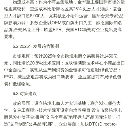
物流成本高：作为小商品集散地，金华至主要国际市场的运
输距离较长，空运成本比沿海地区高25%以上;人才短缺：复合
型人才缺口超8,000人，尤其缺乏小语种运营、国际合规专家;品
牌影响力弱：多数企业以OEM或白牌出口为主，缺乏国际知名
品牌;合规风险上升：欧盟EPR、美国FTC新规对企业提出更高
要求。
6.2 2025年发展趋势预测
市场规模：预计2025年全市跨境电商交易额将达1450亿
元，同比增长20.8%;技术应用：区块链溯源技术将在小商品出口
中全面推广，实现从生产到消费的全链条可信追溯;绿色贸易：
ESG、碳足迹追踪将成为出口新要求，企业需提前布局绿色包
装和低碳物流。
6.3 对策建议
政府层面：设立跨境电商人才实训基地，联合浙江师范大
学、义乌工商职业技术学院开设定向培养项目;设立市级跨境电
商风险补偿基金;推动"义乌小商品"地理标志产品国际注册，打
造"义乌制造"公共品牌矩阵。企业层面：加快DTC(Direct-to-