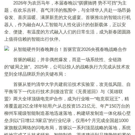
2026年为农历马年，本届春晚以“骐骥驰骋 势不可挡”为主
题，在欢乐吉祥、喜气洋洋的氛围中，与全球华人共赴一场昂扬
奋发、喜庆温暖、满屏新意的文化盛宴。首驱推出的智能出行机
器人，作为融合AI人工智能与人性化设计的创新载体，正以安
全、便捷、有温度的方式融入人们的日常生活，成为新春团圆路
上值得信赖的智能出行伙伴。
首驱的崛起，并非偶然爆发，而是一场系统性、全链路
的“破局之旅”。2025年，公司以惊人的战略执行力完成从技术攻
坚到全球品牌跃升的关键布局：
首驱从签约清华大学共建前沿技术实验室，攻克低风阻、自
平衡等下一代出行技术;到接连官宣《无畏巡回》与《英雄联
盟》两大全球顶级电竞IP合作，成为行业唯一“电竞双冠王”，精
准覆盖超2亿全球年轻用户;从总投资15.21亿元、年产150万台的
柳州车规级智能制造基地迅速落地，构建研发制造一体化核心壁
垒;到以“日增12.9家店”的行业纪录，仅用4个月完成全国超1000
家旗舰店网络的闪电布局，首驱以一系列顶层战略的落地，系统
性地完成了从技术研发、智能制造、渠道建设到品牌势能积累的