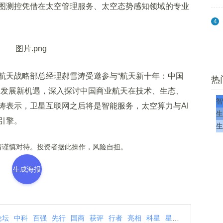
图测控凭借在太空管理服务、太空态势感知领域的专业
4
天战略部总经理郝雪涛受邀参与“航天新十年：中国
热
业发展新机遇，深入探讨中国商业航天在技术、生态、
智
涛表示，卫星互联网之后将是智能服务，太空算力与AI
生
引擎。
生
谨慎对待。投资者据此操作，风险自担。
生成海报
论坛
中科
百强
先行
国商
获评
行者
亮相
科星
星图
者论坛
创