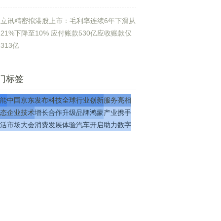
立讯精密拟港股上市：毛利率连续6年下滑从
21%下降至10% 应付账款530亿应收账款仅
313亿
门标签
能
中国
京东
发布
科技
全球
行业
创新
服务
亮相
态
企业
技术
增长
合作
升级
品牌
鸿蒙
产业
携手
活
市场
大会
消费
发展
体验
汽车
开启
助力
数字
新
先行者
航天
企业