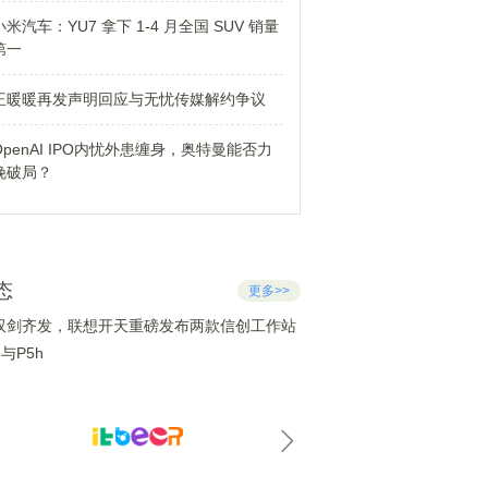
小米汽车：YU7 拿下 1-4 月全国 SUV 销量
第一
王暖暖再发声明回应与无忧传媒解约争议
OpenAI IPO内忧外患缠身，奥特曼能否力
挽破局？
态
更多>>