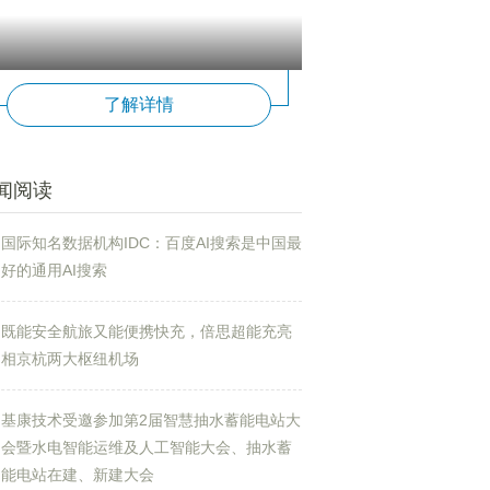
了解详情
闻阅读
国际知名数据机构IDC：百度AI搜索是中国最
好的通用AI搜索
既能安全航旅又能便携快充，倍思超能充亮
相京杭两大枢纽机场
基康技术受邀参加第2届智慧抽水蓄能电站大
会暨水电智能运维及人工智能大会、抽水蓄
能电站在建、新建大会