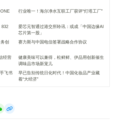
ONE
行业唯一！海尔净水互联工厂获评“灯塔工厂”
832
爱芯元智通过港交所聆讯：或成「中国边缘AI
芯片第一股」
服务创
赛力斯与中国电信签署战略合作协议
信经营
健康美味可以兼得，松鲜鲜、伊品用创新催生
调味品市场新宠儿
携手飞书
早已告别传统日化时代！中国化妆品产业藏
着“大经济”