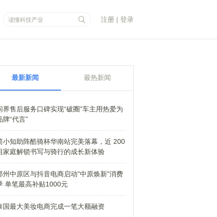
注册
|
登录
最新新闻
最热新闻
问界售后服务口碑实现“破圈”车主用热爱为
品牌“代言”
简小知助阵酷骑杯华南站完美落幕，近 200
组家庭解锁书写与骑行的成长新体验
郑州中原区与抖音电商启动"中原焕新"消费
季 单笔最高补贴1000元
泰国最大美妆电商完成一笔大额融资