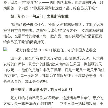
脸，以及一群“较真”的人——他们跨越山海，走进田间地头，只
为回答一个问题：“你愿不愿意把这份产品，给自己孩子吃?”
始于初心：一句反问，丈量所有标准
“给自己孩子做点什么。”创始人何建志这句话，道出了远方
好物最本真的初衷。这份将心比心的“父母之心”，凝结成品牌最
核心、也最严苛的标准：每一款产品，都必须经得起“是否愿意
给自己孩子吃”的灵魂拷问。
四年来，团队行程覆盖31个省份，出发超过350次。从大兴
安岭的白桦林，到贵州的刺梨坡;从海南的芒果园，到新疆的天
山牧场……他们的足迹并非为了风景，而是一场又一场关于信任
的“求证”。每一次出发，都是为了亲眼见证：土壤是否干净、生
长是否自然、加工是否透明。
成于刻度：将无形承诺，刻入可见山河
远方好物将自己定位为“发现者、连接者与守护者”。守护的
方式，是一套严密的“山河刻度”——它不只是一纸检测数据，更