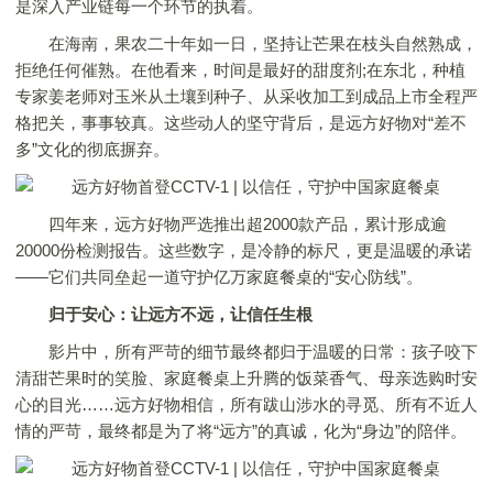
是深入产业链每一个环节的执着。
在海南，果农二十年如一日，坚持让芒果在枝头自然熟成，
拒绝任何催熟。在他看来，时间是最好的甜度剂;在东北，种植
专家姜老师对玉米从土壤到种子、从采收加工到成品上市全程严
格把关，事事较真。这些动人的坚守背后，是远方好物对“差不
多”文化的彻底摒弃。
四年来，远方好物严选推出超2000款产品，累计形成逾
20000份检测报告。这些数字，是冷静的标尺，更是温暖的承诺
——它们共同垒起一道守护亿万家庭餐桌的“安心防线”。
归于安心：让远方不远，让信任生根
影片中，所有严苛的细节最终都归于温暖的日常：孩子咬下
清甜芒果时的笑脸、家庭餐桌上升腾的饭菜香气、母亲选购时安
心的目光……远方好物相信，所有跋山涉水的寻觅、所有不近人
情的严苛，最终都是为了将“远方”的真诚，化为“身边”的陪伴。