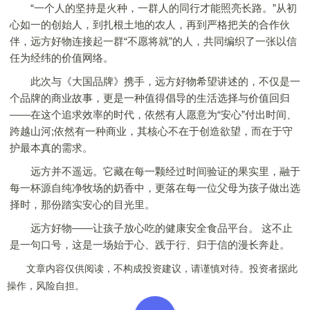
“一个人的坚持是火种，一群人的同行才能照亮长路。”从初
心如一的创始人，到扎根土地的农人，再到严格把关的合作伙
伴，远方好物连接起一群“不愿将就”的人，共同编织了一张以信
任为经纬的价值网络。
此次与《大国品牌》携手，远方好物希望讲述的，不仅是一
个品牌的商业故事，更是一种值得倡导的生活选择与价值回归
——在这个追求效率的时代，依然有人愿意为“安心”付出时间、
跨越山河;依然有一种商业，其核心不在于创造欲望，而在于守
护最本真的需求。
远方并不遥远。它藏在每一颗经过时间验证的果实里，融于
每一杯源自纯净牧场的奶香中，更落在每一位父母为孩子做出选
择时，那份踏实安心的目光里。
远方好物——让孩子放心吃的健康安全食品平台。 这不止
是一句口号，这是一场始于心、践于行、归于信的漫长奔赴。
文章内容仅供阅读，不构成投资建议，请谨慎对待。投资者据此
操作，风险自担。