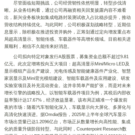
尽管面临短期挑战，公司经营韧性依然明显，转型步伐清
晰。从业务结构看，通过公司再融资相关回复披露内容不难看
出，新兴业务板块如集成电路封装测试收入占比稳步提升，推动
营收结构持续优化。与此同时，公司积极谋划战略转型，近期信
息显示，除积极在推进投资并购外，正筹划通过定向增发重点布
局超高清显示、智能传感、车载器件等高增长领域。目前相关进
展顺利，相信不久能传来好消息。
公司拟向特定对象发行A股股票，募集资金总额不超过9.81
亿元。此次定增将投向五大项目：超高清显示Mini/Micro LED及
显示模组产品生产建设、光电传感及智能健康器件产业化、智慧
家居显示及Mini背光模组建设、智能车载器件及应用建设、研发
实验室项目及补充流动资金。这并非简单产能扩张，而是对未来
增长引擎的战略投入。以智能车载器件项目为例，其税后内部收
益率预计达17.67%，经济效益显著。该布局正瞄准一个爆发前
夜的市场：随着汽车智能化深入，车载显示向大屏化、多屏化与
高清化快速演进。据Omdia报告，2025年上半年全球汽车显示
市场出货量已达1.2096亿台，市场正从数量增长向高性能、集成
化的质量升级阶段转型。与此同时，Counterpoint Research数