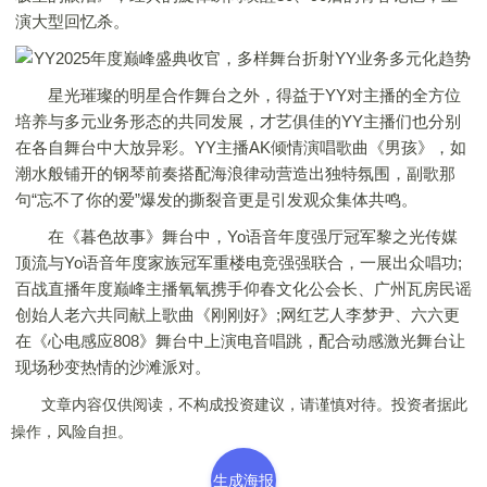
演大型回忆杀。
星光璀璨的明星合作舞台之外，得益于YY对主播的全方位
培养与多元业务形态的共同发展，才艺俱佳的YY主播们也分别
在各自舞台中大放异彩。YY主播AK倾情演唱歌曲《男孩》，如
潮水般铺开的钢琴前奏搭配海浪律动营造出独特氛围，副歌那
句“忘不了你的爱”爆发的撕裂音更是引发观众集体共鸣。
在《暮色故事》舞台中，Yo语音年度强厅冠军黎之光传媒
顶流与Yo语音年度家族冠军重楼电竞强强联合，一展出众唱功;
百战直播年度巅峰主播氧氧携手仰春文化公会长、广州瓦房民谣
创始人老六共同献上歌曲《刚刚好》;网红艺人李梦尹、六六更
在《心电感应808》舞台中上演电音唱跳，配合动感激光舞台让
现场秒变热情的沙滩派对。
文章内容仅供阅读，不构成投资建议，请谨慎对待。投资者据此
操作，风险自担。
生成海报