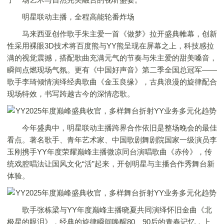
明星联动主播，全程高能轮番炸场
马来西亚创作歌手朱主爱一首《做梦》拉开盛典帷幕，创新
性采用裸眼3D技术将百度熊与YY熊呈现在屏幕之上，科技感拉
满的视觉震撼，搭配歌曲充满元气的节奏与朱主爱的甜美嗓音，
瞬间点燃现场气氛。更有《中国好声音》第二季全国总冠军——
歌手李琦倾情演绎经典歌曲《金玉良缘》，古典浪漫的旋律配合
现场特效，书写跨越古今的深情恋歌。
今年盛典中，明星联动主播跨界合作依旧是整场晚会的最佳
看点。著名歌手、青年艺术家、中国歌剧舞剧院国家一级演员李
玉刚携手YY年度荣耀巅峰主播微凉同台演唱歌曲《赤伶》，传
统戏腔唱法让国风文化“活”起来，开创明星与主播合作秀舞台新
体验。
歌手张栋梁与YY年度巅峰主播晓夏共同演绎怀旧金曲《北
极星的眼泪》，经典的旋律瞬间唤醒80、90后的青春记忆，上