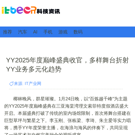
推荐
汽车
AI
手机
游戏
数码
YY2025年度巅峰盛典收官，多样舞台折射
YY业务多元化趋势
来源: IT产业网
椰林晚风，群星璀璨。1月24日晚，以“百炼越千峰”为主题
的YY2025年度巅峰盛典在三亚海棠湾理文索菲特度假酒店盛大
开启。本届盛典打破了传统的室内场馆限制，首次将舞台搭建在
巨型草坪与繁星之下。李玉刚、张栋梁、李琦、朱主爱等实力唱
将，携手YY年度荣誉主播，在海浪与海风的伴奏下，共同呈现
了一场艺术与自然完美融合的视听盛宴。