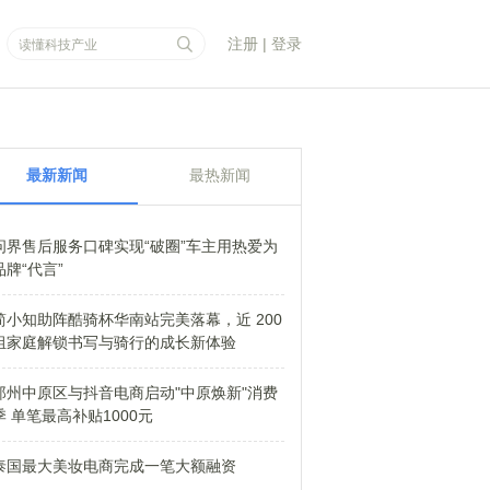
注册
|
登录
最新新闻
最热新闻
问界售后服务口碑实现“破圈”车主用热爱为
品牌“代言”
简小知助阵酷骑杯华南站完美落幕，近 200
组家庭解锁书写与骑行的成长新体验
郑州中原区与抖音电商启动"中原焕新"消费
季 单笔最高补贴1000元
泰国最大美妆电商完成一笔大额融资