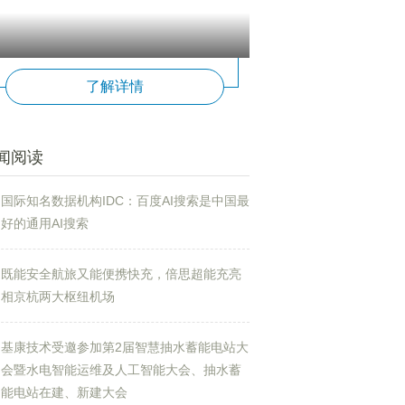
了解详情
闻阅读
国际知名数据机构IDC：百度AI搜索是中国最
好的通用AI搜索
既能安全航旅又能便携快充，倍思超能充亮
相京杭两大枢纽机场
基康技术受邀参加第2届智慧抽水蓄能电站大
会暨水电智能运维及人工智能大会、抽水蓄
能电站在建、新建大会