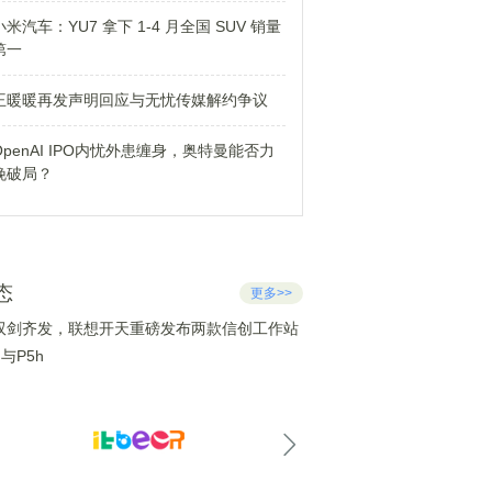
小米汽车：YU7 拿下 1-4 月全国 SUV 销量
第一
王暖暖再发声明回应与无忧传媒解约争议
OpenAI IPO内忧外患缠身，奥特曼能否力
挽破局？
态
更多>>