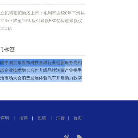
立讯精密拟港股上市：毛利率连续6年下滑从
21%下降至10% 应付账款530亿应收账款仅
313亿
门标签
能
中国
京东
发布
科技
全球
行业
创新
服务
亮相
态
企业
技术
增长
合作
升级
品牌
鸿蒙
产业
携手
活
市场
大会
消费
发展
体验
汽车
开启
助力
数字
责声明
|
招聘
|
投稿
|
消费
|
首页