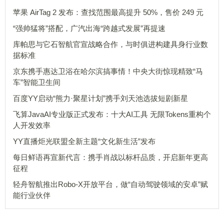
苹果 AirTag 2 发布：查找范围最高提升 50%，售价 249 元
“强帅猛将”搭配，广汽出海“跨越式发展”再提速
库帕思与它石智航官宣战略合作，与时俱进构建具身行业数
据标准
京东携手惠达卫浴在哈尔滨搞事情！中央大街惊现精致“马
车”智能卫生间
百度YY启动“熊力·聚星计划”携手刘天池选拔短剧新星
飞算JavaAI专业版正式发布：十大AI工具 无限Tokens重构个
人开发效率
YY直播炬光联盟全新主题“文化新生活”发布
每日鲜语再宣新代言：携手肖战以标杆品质，开启新年更高
征程
轻舟智航推出Robo-X开放平台，做“自动驾驶领域的安卓”赋
能行业伙伴