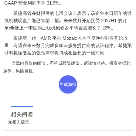
GAAP 营业利润率为 31.9%。
希捷高管在财报后的电话会议上表示，该企业本日历年的近
线机械硬盘产能已售罄，预计未来数月开始接受 2027H1 的订
单;希捷上一季度的近线机械硬盘平均容量增长了 22%。
希捷新一代 HAMR 平台 Mozaic 4 本季度晚些时候开始放
量，有望在未来数月完成多家云服务提供商的认证程序。希捷预
计对机械硬盘的强劲需求将持续相当长的一段时间。
文章内容仅供阅读，不构成投资建议，请谨慎对待。投资者据此
操作，风险自担。
生成海报
相关阅读
无相关信息