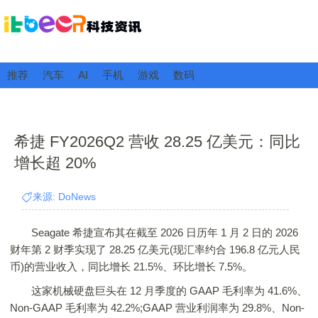
推荐
汽车
AI
手机
游戏
数码
希捷 FY2026Q2 营收 28.25 亿美元：同比
增长超 20%
来源: DoNews
Seagate 希捷宣布其在截至 2026 日历年 1 月 2 日的 2026
财年第 2 财季实现了 28.25 亿美元(现汇率约合 196.8 亿元人民
币)的营业收入，同比增长 21.5%、环比增长 7.5%。
这家机械硬盘巨头在 12 月季度的 GAAP 毛利率为 41.6%、
Non-GAAP 毛利率为 42.2%;GAAP 营业利润率为 29.8%、Non-