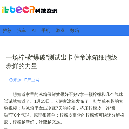
推荐
汽车
AI
手机
游戏
数码
一场柠檬“爆破”测试出卡萨帝冰箱细胞级
养鲜的力量
来源: IT产业网
想知道家里的冰箱保鲜效果好不好?拿一颗柠檬和几个气球
试试就知道了。1月29日，卡萨帝冰箱发布了一则简单有趣的实
验视频：从冰箱里拿出冷藏7天的柠檬，挤压柠檬皮一连“爆
破”了8个气球。原理很简单：柠檬皮富含的柠檬烯可快速分解橡
胶，柠檬越新鲜，汁液越充足。