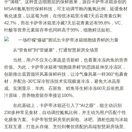
乎“满格”。这种直达细胞层的保鲜效果，源自卡萨帝冰箱原创的
MSA®氮氧智控保鲜科技，可主动调节舱内氮氧比例，延缓食材
氧化速度，以蓝莓为例，在传统冰箱里冷藏7天后花青素仅剩
42.7%，而在卡萨帝冰箱里冷藏7天后花青素还有99.8%，VC、
叶酸等营养元素留存率也同样高于99%，细胞鲜活如初。
从“管食材”到“管健康”，打通智慧厨房全场景
当然，用户不仅关心果蔬是否新鲜，也看重冷冻肉鱼的营养
价值。为此，卡萨帝冰箱将“细胞级养鲜”的思路延伸至冷冻区，
创新推出底置循环风幕保鲜科技，让冷气像风幕一样360°包裹食
材，并配合-30℃深冷智冻技术实现极速冷冻，避免大冰晶形
成。实测显示，羊肉、石斑鱼、鳕鱼等生鲜冷冻60天后依然原
汁原味，营养物质留存率接近100%。
在此基础上，卡萨帝冰箱还引入了“AI之眼”，能主动识别
230多种常见食材，自动调控氮氧比例，并主动为用户匹配个性
化膳食方案。卡萨帝智慧厨房里的厨电、冰吧、酒柜也能与冰箱
互联互通，打造从存储、烹饪到餐饮搭配的高端智慧厨房场景。