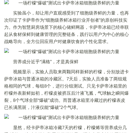
实验虽小，却让用户直观感受到了细胞级养鲜的力量，也再
次印证了卡萨帝作为“细胞级养鲜冰箱行业开创者”的原创科技实
力。作为智慧厨房场景下的核心储鲜网器，卡萨帝冰箱已经串联
起从食材保鲜到健康管理的完整链条，践行以用户为中心的核心
战略导向，全方位回应用户对健康饮食的个性化需求。
营养成分近乎“满格”，才是真保鲜
视频显示，实验人员取来两颗同样新鲜的柠檬，分别放进卡
萨帝冰箱与普通冰箱的冷藏区。7天后，实验人员准备了两组规
格相同的气球，每组8个，进行分组测试。只见卡萨帝冰箱里的
柠檬外表新鲜如初，柠檬皮被挤压后汁液飞溅，气球触之瞬间爆
裂，8个气球全部“爆破”成功。而普通冰箱里冷藏过的柠檬表皮
已长满黑斑，汁液仅能“爆破”2个气球。
显然，经卡萨帝冰箱冷藏7天的柠檬，柠檬烯等营养成分几