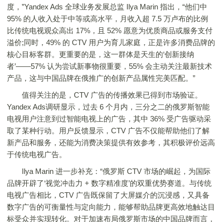
度，”Yandex Ads 全球业务发展总监 Ilya Marin 指出，“他们中
95% 的人收入处于中等或高水平，月收入超 7.5 万卢布的比例
比传统电视观众高出 17%，且 52% 愿意为优质商品或服务支付
溢价;同时，49% 的 CTV 用户为育儿家庭，正是许多消费品牌的
核心目标客群。更重要的是，这一群体是天生的‘创新接纳
者’——57% 认为尝试新事物很重要，55% 会主动关注最新技术
产品，这与中国品牌在俄推广的创新产品属性完美匹配。”
值得关注的是，CTV 广告的传播效果已得到市场验证。
Yandex Ads调研显示，过去 6 个月内，三分之二的俄罗斯智能
电视用户注意到过智能电视上的广告，其中 36% 受广告驱动采
取了某种行动。用户反馈显示，CTV 广告不仅能帮助他们了解
新产品和服务，还能为消费决策提供有效参考，其积极评价远高
于传统电视广告。
Ilya Marin 进一步补充：“俄罗斯 CTV 市场的崛起，为国际
品牌开辟了‘视觉冲击力 + 数字精准度’的双重优势赛道。与传统
电视广告相比，CTV 广告既保留了大屏媒介的沉浸感，又具备
数字广告的可衡量性与定向能力，能够帮助品牌更高效地触达目
标受众并实现转化。对于加速布局俄罗斯市场的中国品牌而言，