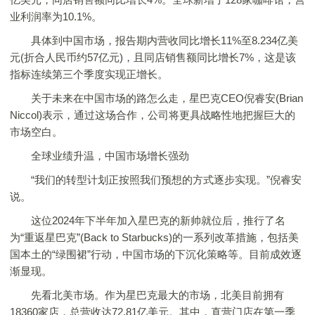
业利润率为10.1%。
具体到中国市场，报告期内营收同比增长11%至8.234亿美
元(折合人民币约57亿元)，且同店销售额同比增长7%，这是该
指标连续第三个季度实现正增长。
关于未来在中国市场的路怎么走，星巴克CEO倪睿安(Brian
Niccol)表示，通过这场合作，公司将更具战略性地把握巨大的
市场空白。
全球业绩升温，中国市场增长强劲
“我们的转型计划正按照我们预想的方式逐步实现。”倪睿安
说。
这位2024年下半年加入星巴克的新帅就位后，推行了名
为“重返星巴克”(Back to Starbucks)的一系列改革措施，包括美
国本土的“绿围裙”行动，中国市场的下沉化策略等。目前成效逐
渐显现。
先看北美市场。作为星巴克最大的市场，北美目前拥有
18360家店，总营收达72.81亿美元。其中，直营门店在第一季