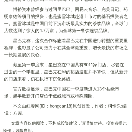
博裕资本曾经参与过阿里巴巴、网易云音乐、完美日记、药
明康德等项目的投资，也是蜜雪冰城赴港上市时的基石投资者之
一。蜜雪冰城是中国目前下沉市场最具实力的茶饮品牌，全球门
店数达到了惊人的4.7万家，为全球第一餐饮连锁品牌。
星巴克称，这次合作标志着星巴克在中国进行转型的重要里
程碑，也彰显了公司致力于在其全球最重要、增长最快的市场之
一长期发展的决心。
截至第一季度末，星巴克在中国共有8011家门店。尽管在
过去的一个季度里，星巴克在华的拓店速度并不算快，但从新开
的门店来看，仍在执行下沉化路线。
官方数据显示，星巴克中国在一季度新进入13个县级市
场，超半数新开门店位于低线城市或特殊商圈。
本文由红餐网(ID：hongcan18)原创首发，作者：柯愉乐;编
辑：方圆。
文章内容仅供阅读，不构成投资建议，请谨慎对待。投资者据此
操作，风险自担。