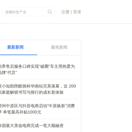
注册
|
登录
最新新闻
最热新闻
问界售后服务口碑实现“破圈”车主用热爱为
品牌“代言”
简小知助阵酷骑杯华南站完美落幕，近 200
组家庭解锁书写与骑行的成长新体验
郑州中原区与抖音电商启动"中原焕新"消费
季 单笔最高补贴1000元
泰国最大美妆电商完成一笔大额融资