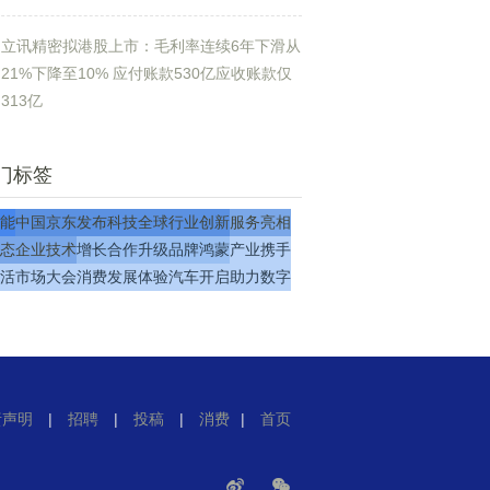
立讯精密拟港股上市：毛利率连续6年下滑从
21%下降至10% 应付账款530亿应收账款仅
313亿
门标签
能
中国
京东
发布
科技
全球
行业
创新
服务
亮相
态
企业
技术
增长
合作
升级
品牌
鸿蒙
产业
携手
活
市场
大会
消费
发展
体验
汽车
开启
助力
数字
责声明
|
招聘
|
投稿
|
消费
|
首页