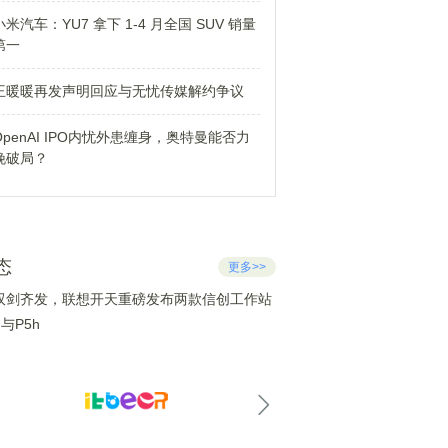
小米汽车：YU7 拿下 1-4 月全国 SUV 销量
第一
王暖暖再发声明回应与无忧传媒解约争议
OpenAI IPO内忧外患缠身，奥特曼能否力
挽破局？
态
更多>>