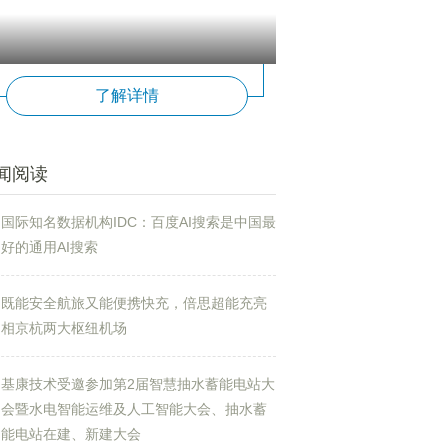
了解详情
闻阅读
国际知名数据机构IDC：百度AI搜索是中国最
好的通用AI搜索
既能安全航旅又能便携快充，倍思超能充亮
相京杭两大枢纽机场
基康技术受邀参加第2届智慧抽水蓄能电站大
会暨水电智能运维及人工智能大会、抽水蓄
能电站在建、新建大会