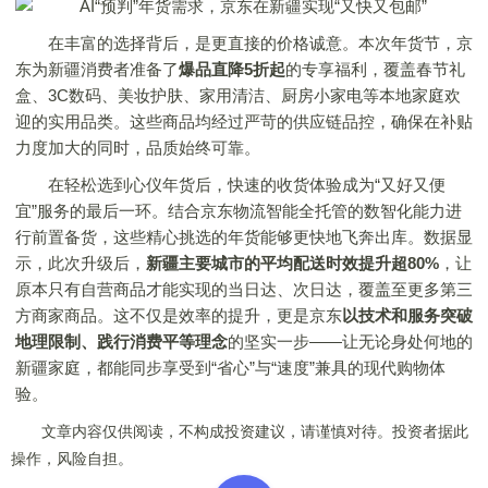
在丰富的选择背后，是更直接的价格诚意。本次年货节，京
东为新疆消费者准备了
爆品直降
5折起
的专享福利，覆盖春节礼
盒、3C数码、美妆护肤、家用清洁、厨房小家电等本地家庭欢
迎的实用品类。这些商品均经过严苛的供应链品控，确保在补贴
力度加大的同时，品质始终可靠。
在轻松选到心仪年货后，快速的收货体验成为“又好又便
宜”服务的最后一环。结合京东物流智能全托管的数智化能力进
行前置备货，这些精心挑选的年货能够更快地飞奔出库。数据显
示，此次升级后，
新疆主要城市的平均配送时效
提升超80%
，让
原本只有自营商品才能实现的当日达、次日达，覆盖至更多第三
方商家商品。这不仅是效率的提升，更是京东
以技术和服务突破
地理限制、
践行
消费平等理念
的坚实一步——让无论身处何地的
新疆家庭，都能同步享受到“省心”与“速度”兼具的现代购物体
验。
文章内容仅供阅读，不构成投资建议，请谨慎对待。投资者据此
操作，风险自担。