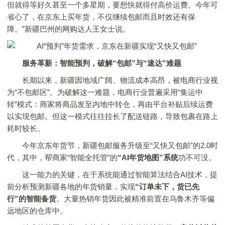
但就得等好久甚至一个多星期，要想快就得付高价运费。今年可
省心了，在京东上买年货，不仅继续包邮而且时效还有保
障。”新疆巴州的网购达人王女士说。
服务革新：智能预判，破解“包邮”与“速达”难题
长期以来，新疆因地域广阔、物流成本高昂，被电商行业视
为“不包邮区”。为破解这一难题，电商行业普遍采用“集运中
转”模式：商家将商品发至内地中转仓，再由平台补贴后续运费
以实现包邮。但这一模式往往拉长了配送链路，导致包裹在路上
耗时较长。
今年京东年货节，新疆包邮服务升级至“又快又包邮”的2.0时
代，其中，帮商家“智能全托管”的
“AI年货地图”系统
功不可没。
这一能力的关键，在于系统能通过智能算法结合AI技术，提
前分析预测新疆各地的年货销量，实现
“订单未下，货已先
行”的智能备货
。大量热销年货因此被精准前置在乌鲁木齐等偏
远地区的仓库中。