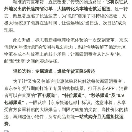
精准的前置布货，直接改变了传统的物流路径：
它将以往从
外地发出的长途跨省订单，大幅转化为
本地仓
就近配送
。这一转
变，既显著压缩了长途运费，为“包邮”奠定了可持续的基础，又
极大地缩短了包裹在途时间，让偏远地区“当日达、次日达”成为
现实。
此次升级，标志着新疆电商物流体验的一次深刻变革。京东
借助“AI年货地图”的预测与规划能力，系统性地破解了偏远地区
物流在成本与效率上的核心矛盾，让新疆消费者从此告别“包
邮”和“速度”之间的艰难抉择。
轻松选购：专属通道，
爆款年货直降
5折起
为了让“又快又包邮”的实惠体验轻松触达每位新疆消费者，
京东在年货节期间打造了专属的购物场景。打开京东APP，消费
者可以在首页的
“百补频道”、“特价频道”、“秒杀频道”及“9.9
包
邮
频道”
，一眼认准【京东快递包邮】标识。这意味着，从享
受官方多重补贴的大牌爆品，到限时疯抢的尖货、高性价比的精
选，再到超值小物件，所有商品都能
一站式购齐且无需担忧运
费。